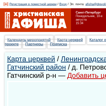
Регистрация в поместной церкви
/
Вход
/ Эл. почта:
afisha@drevoli
Санкт-Петербург
Понедельник, 10-е
августа
15:34
Календарь мероприятий
Карта церквей
Каталог 
проекте
Партнеры
Подписка
Карта церквей
/
Ленинградска
Гатчинский район
/ д. Петрово
Гатчинский р-н —
Добавить ц