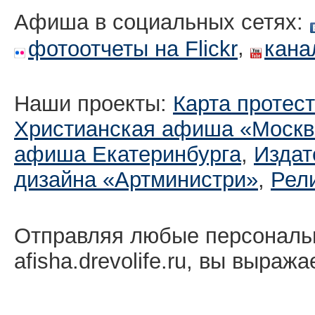
Афиша в социальных сетях:
,
фотоотчеты на Flickr
кана
Наши проекты:
Карта протес
Христианская афиша «Москв
афиша Екатеринбургa
,
Издат
дизайна «Артминистри»
,
Рел
Отправляя любые персональ
afisha.drevolife.ru, вы выраж