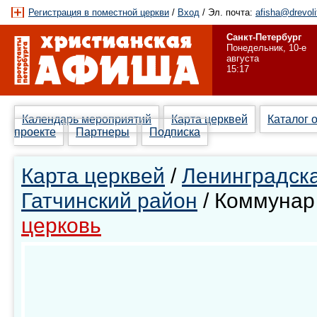
Регистрация в поместной церкви
/
Вход
/ Эл. почта:
afisha@drevoli
Санкт-Петербург
Понедельник, 10-е
августа
15:17
Календарь мероприятий
Карта церквей
Каталог 
проекте
Партнеры
Подписка
Карта церквей
/
Ленинградска
Гатчинский район
/ Коммуна
церковь