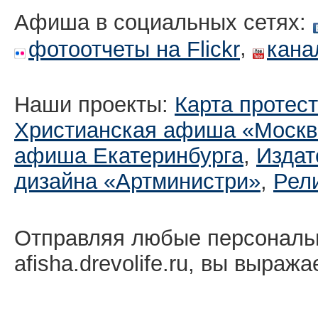
Афиша в социальных сетях:
,
фотоотчеты на Flickr
кана
Наши проекты:
Карта протес
Христианская афиша «Москв
афиша Екатеринбургa
,
Издат
дизайна «Артминистри»
,
Рел
Отправляя любые персональ
afisha.drevolife.ru, вы выраж