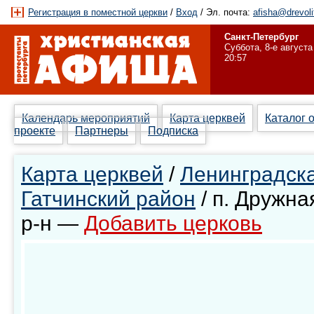
Регистрация в поместной церкви
/
Вход
/ Эл. почта:
afisha@drevoli
Санкт-Петербург
Суббота, 8-е августа
20:57
Календарь мероприятий
Карта церквей
Каталог 
проекте
Партнеры
Подписка
Карта церквей
/
Ленинградска
Гатчинский район
/ п. Дружна
р-н —
Добавить церковь