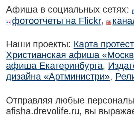
Афиша в социальных сетях:
,
фотоотчеты на Flickr
кана
Наши проекты:
Карта протес
Христианская афиша «Москв
афиша Екатеринбургa
,
Издат
дизайна «Артминистри»
,
Рел
Отправляя любые персональ
afisha.drevolife.ru, вы выраж