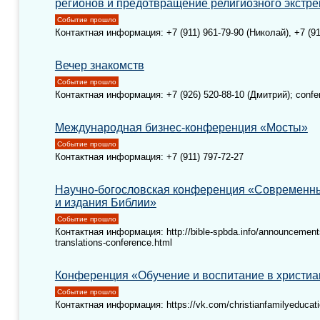
регионов и предотвращение религиозного экстр
Событие прошло
Контактная информация: +7 (911) 961-79-90 (Николай), +7 (9
Вечер знакомств
Событие прошло
Контактная информация: +7 (926) 520-88-10 (Дмитрий); conf
Международная бизнес-конференция «Мосты»
Событие прошло
Контактная информация: +7 (911) 797-72-27
Научно-богословская конференция «Современн
и издания Библии»
Событие прошло
Контактная информация: http://bible-spbda.info/announcemen
translations-conference.html
Конференция «Обучение и воспитание в христиа
Событие прошло
Контактная информация: https://vk.com/christianfamilyeducat