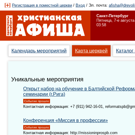
Регистрация в поместной церкви
/
Вход
/ Эл. почта:
afisha@drevoli
Санкт-Петербург
Пятница, 7-е августа
03:58
Календарь мероприятий
Карта церквей
Каталог
Уникальные мероприятия
Открыт набор на обучение в Балтийской Реформ
семинарии (г.Рига)
Событие прошло
Контактная информация: +7 (911) 942-16-01, reformatspb@gm
Конференция «Миссия в профессии»
Событие прошло
Контактная информация: http://missioninprospb.com