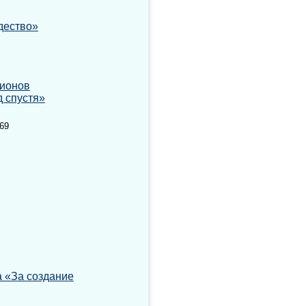
дество»
гионов
д спустя»
-69
а «За создание