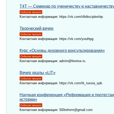
T4T — Семинар по ученичеству и наставничеств
Событие прошло
Контактная информация: https://vk.com/t4tdiscipleship
Творческий вечер
Событие прошло
Контактная информация: https://vk.com/youthpg
Курс «Основы духовного консультирования»
Событие прошло
Контактная информация: admin@fenrise.ru
Вечер хвалы «LIT»
Событие прошло
Контактная информация: https://vk.com/lit_russia_spb
Научная конференция «Реформация и протестан
истории»
Событие прошло
Контактная информация: 500reform@gmail.com