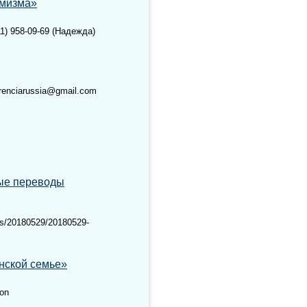
емизма»
11) 958-09-69 (Надежда)
erenciarussia@gmail.com
ые переводы
ts/20180529/20180529-
нской семье»
ion