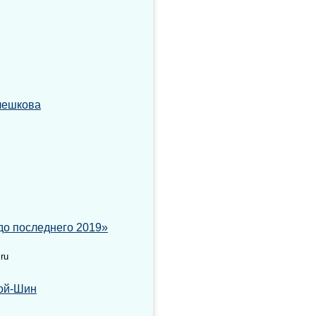
чешкова
до последнего 2019»
ru
ной-Шин