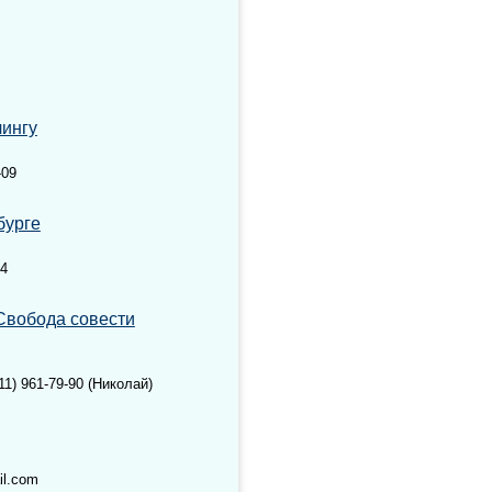
чингу
-09
бурге
44
Свобода совести
11) 961-79-90 (Николай)
il.com