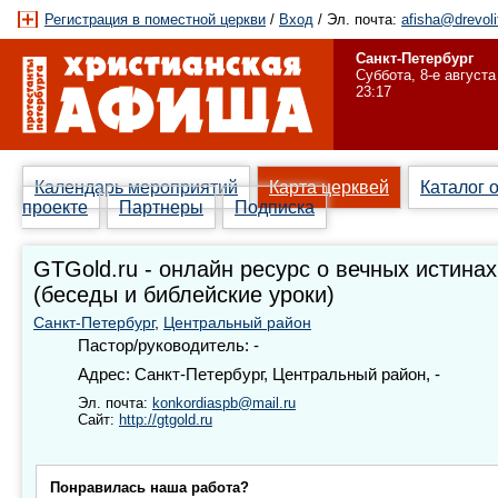
Регистрация в поместной церкви
/
Вход
/ Эл. почта:
afisha@drevoli
Санкт-Петербург
Суббота, 8-е августа
23:17
Календарь мероприятий
Карта церквей
Каталог 
проекте
Партнеры
Подписка
GTGold.ru - онлайн ресурс о вечных истинах
(беседы и библейские уроки)
Санкт-Петербург
,
Центральный район
Пастор/руководитель: -
Адрес: Санкт-Петербург, Центральный район, -
Эл. почта:
konkordiaspb@mail.ru
Сайт:
http://gtgold.ru
Понравилась наша работа?