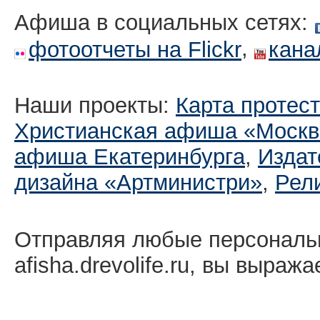
Афиша в социальных сетях:
,
фотоотчеты на Flickr
кана
Наши проекты:
Карта протес
Христианская афиша «Москв
афиша Екатеринбургa
,
Издат
дизайна «Артминистри»
,
Рел
Отправляя любые персональ
afisha.drevolife.ru, вы выраж