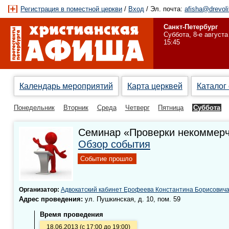
Регистрация в поместной церкви
/
Вход
/ Эл. почта:
afisha@drevoli
Санкт-Петербург
Суббота, 8-е августа
15:45
Календарь мероприятий
Карта церквей
Каталог
Понедельник
Вторник
Среда
Четверг
Пятница
Суббота
Семинар «Проверки некоммерче
Обзор события
Событие прошло
Организатор:
Адвокатский кабинет Ерофеева Константина Борисович
Адрес проведения:
ул. Пушкинская, д. 10, пом. 59
Время проведения
18.06.2013 (с 17:00 до 19:00)