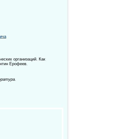
ича
еских организаций. Как
антин Ерофеев.
ература.