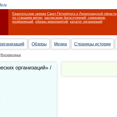
fe.ru
Евангельские церкви Санкт-Петербурга и Ленинградской области
по станциям метро
,
расписание богослужений, семинаров,
конференций
,
обзоры мероприятий
,
каталог организаций
 организаций
Обзоры
Медиа
Страницы истории
Воскресенье
ских организаций» /
а