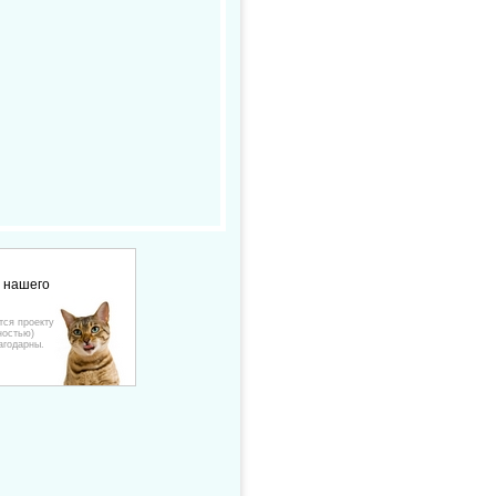
е нашего
тся проекту
ностью)
агодарны.