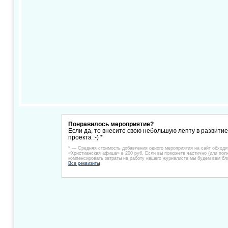
Понравилось мероприятие?
Если да, то внесите свою небольшую лепту в развити
проекта :-) *
* — Средняя стоимость добавления одного мероприятия на сайт обходи
«Христианская афиша» в 200 руб. Если вы поможете частично (или пол
компенсировать затраты на работу нашего журналиста мы будем вам бл
Все реквизиты