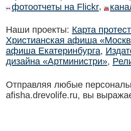
,
фотоотчеты на Flickr
кана
Наши проекты:
Карта протес
Христианская афиша «Москв
афиша Екатеринбургa
,
Издат
дизайна «Артминистри»
,
Рел
Отправляя любые персональ
afisha.drevolife.ru, вы выраж