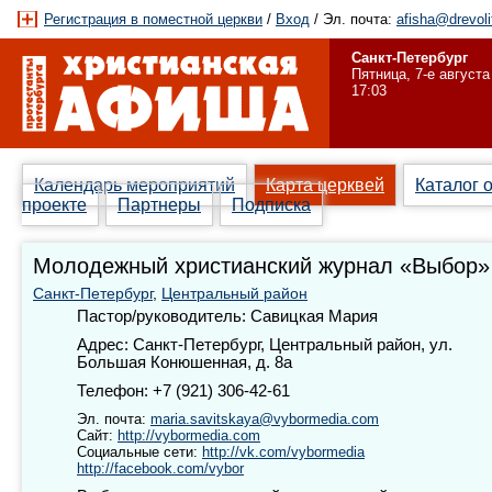
Регистрация в поместной церкви
/
Вход
/ Эл. почта:
afisha@drevoli
Санкт-Петербург
Пятница, 7-е августа
17:03
Календарь мероприятий
Карта церквей
Каталог 
проекте
Партнеры
Подписка
Молодежный христианский журнал «Выбор»
Санкт-Петербург
,
Центральный район
Пастор/руководитель: Савицкая Мария
Адрес: Санкт-Петербург, Центральный район, ул.
Большая Конюшенная, д. 8а
Телефон: +7 (921) 306-42-61
Эл. почта:
maria.savitskaya@vybormedia.com
Сайт:
http://vybormedia.com
Социальные сети:
http://vk.com/vybormedia
http://facebook.com/vybor