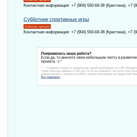
Контактная информация: +7 (904) 550-69-38 (Кристина), +7 (9
Субботние спортивные игры
Событие прошло
Контактная информация: +7 (904) 550-69-38 (Кристина), +7 (9
Понравилась наша работа?
Если да, то внесите свою небольшую лепту в развити
проекта :-) *
* — Средняя стоимость добавления одной организации на сайт обходит
«Христианская афиша» в 200 руб. Если вы поможете частично (или пол
компенсировать затраты на работу нашего менеджера мы будем вам бла
Все реквизиты