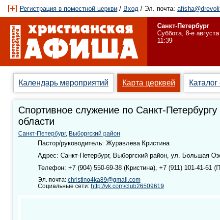
Регистрация в поместной церкви
/
Вход
/ Эл. почта:
afisha@drevoli
Санкт-Петербург
Суббота, 8-е августа
11:39
Календарь мероприятий
Карта церквей
Каталог
Спортивное служение по Санкт-Петербургу
области
Санкт-Петербург
,
Выборгский район
Пастор/руководитель: Журавлева Кристина
Адрес: Санкт-Петербург, Выборгский район, ул. Большая Озе
Телефон: +7 (904) 550-69-38 (Кристина), +7 (911) 101-41-61 (
Эл. почта:
christino4ka89@gmail.com
Социальные сети:
http://vk.com/club26509619