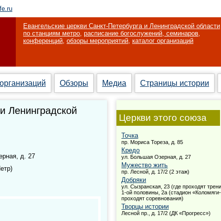
fe.ru
Евангельские церкви Санкт-Петербурга и Ленинградской области
по станциям метро
,
расписание богослужений, семинаров,
конференций
,
обзоры мероприятий
,
каталог организаций
 организаций
Обзоры
Медиа
Страницы истории
 и Ленинградской
Церкви этого союза
Точка
пр. Мориса Тореза, д. 85
Кредо
рная, д. 27
ул. Большая Озерная, д. 27
Мужество жить
Петр)
пр. Лесной, д. 17/2 (2 этаж)
Добряки
ул. Сызранская, 23 (где проходят трени
1-ой половины, 2а (стадион «Коломяги-
проходят соревнования)
Творцы истории
Лесной пр., д. 17/2 (ДК «Прогресс»)