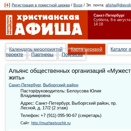
Регистрация в поместной церкви
/
Вход
/ Эл. почта:
afisha@drevoli
Санкт-Петербург
Суббота, 8-е августа
14:18
Календарь мероприятий
Карта церквей
Каталог 
проекте
Партнеры
Подписка
Альянс общественных организаций «Мужест
жить»
Санкт-Петербург
,
Выборгский район
Пастор/руководитель: Белоусова Юлия
Владимировна
Адрес: Санкт-Петербург, Выборгский район, пр.
Лесной, д. 17/2 (2 этаж)
Телефон: +7 (911) 095-90-67 (секретарь)
Сайт:
http://muzhestvozhit.ru