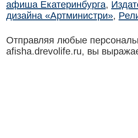
афиша Екатеринбургa
,
Издат
дизайна «Артминистри»
,
Рел
Отправляя любые персональ
afisha.drevolife.ru, вы выраж