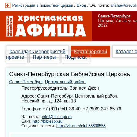
Регистрация в поместной церкви
/
Вход
/ Эл. почта:
afisha@drevoli
Санкт-Петербург
Пятница, 7-е августа
20:27
Календарь мероприятий
Карта церквей
Каталог 
проекте
Партнеры
Подписка
Санкт-Петербургская Библейская Церковь
Санкт-Петербург
,
Центральный район
Пастор/руководитель: Звингел Джон
Адрес: Санкт-Петербург, Центральный район,
Невский пр., д. 124, кв. 13
Телефон: +7 (911) 941-36-40, +7 (906) 247-65-76
Эл. почта:
info@biblespb.ru
Сайт:
http://biblespb.ru
Социальные сети:
http://vk.com/club35808558