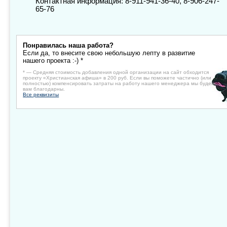
Контактная информация: 8-911-941-36-40, 8-906-247-
65-76
Понравилась наша работа?
Если да, то внесите свою небольшую лепту в развитие
нашего проекта :-) *
* — Средняя стоимость добавления одной организации на сайт обходится
проекту «Христианская афиша» в 200 руб. Если вы поможете частично (или
полностью) компенсировать затраты на работу нашего менеджера мы будем
вам благодарны.
Все реквизиты