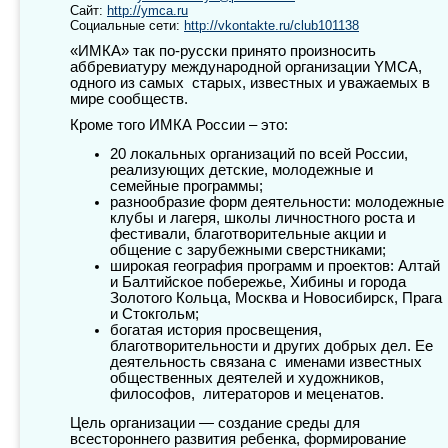
Сайт:
http://ymca.ru
Социальные сети:
http://vkontakte.ru/club101138
«ИМКА» так по-русски принято произносить
аббревиатуру международной организации YMCA,
одного из самых старых, известных и уважаемых в
мире сообществ.
Кроме того ИМКА России – это:
20 локальных организаций по всей России,
реализующих детские, молодежные и
семейные программы;
разнообразие форм деятельности: молодежные
клубы и лагеря, школы личностного роста и
фестивали, благотворительные акции и
общение с зарубежными сверстниками;
широкая география программ и проектов: Алтай
и Балтийское побережье, Хибины и города
Золотого Кольца, Москва и Новосибирск, Прага
и Стокгольм;
богатая история просвещения,
благотворительности и других добрых дел. Ее
деятельность связана с именами известных
общественных деятелей и художников,
философов, литераторов и меценатов.
Цель организации — создание среды для
всестороннего развития ребенка, формирование