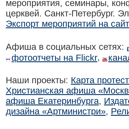
мероприятия, семинары, кон
церквей. Санкт-Петербург. Эл
Экспорт мероприятий на сай
Афиша в социальных сетях:
,
фотоотчеты на Flickr
кана
Наши проекты:
Карта протес
Христианская афиша «Москв
афиша Екатеринбургa
,
Издат
дизайна «Артминистри»
,
Рел