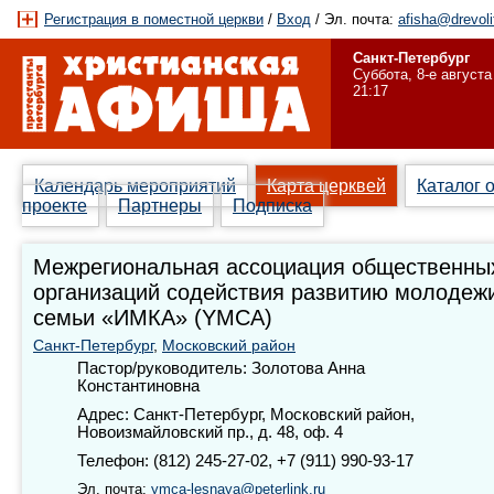
Регистрация в поместной церкви
/
Вход
/ Эл. почта:
afisha@drevoli
Санкт-Петербург
Суббота, 8-е августа
21:17
Календарь мероприятий
Карта церквей
Каталог 
проекте
Партнеры
Подписка
Межрегиональная ассоциация общественны
организаций содействия развитию молодеж
семьи «ИМКА» (YMCA)
Санкт-Петербург
,
Московский район
Пастор/руководитель: Золотова Анна
Константиновна
Адрес: Санкт-Петербург, Московский район,
Новоизмайловский пр., д. 48, оф. 4
Телефон: (812) 245-27-02, +7 (911) 990-93-17
Эл. почта:
ymca-lesnaya@peterlink.ru