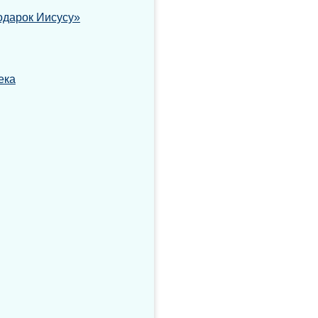
одарок Иисусу»
ека