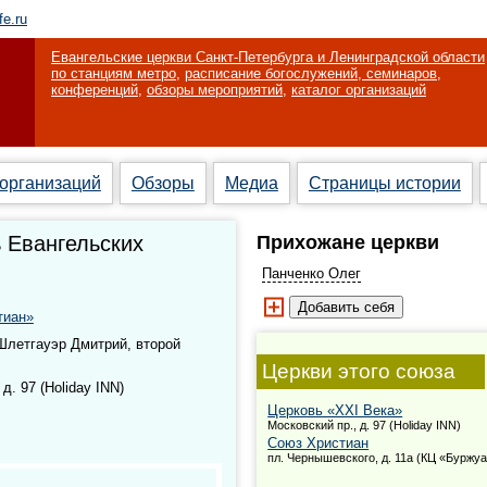
fe.ru
Евангельские церкви Санкт-Петербурга и Ленинградской области
по станциям метро
,
расписание богослужений, семинаров,
конференций
,
обзоры мероприятий
,
каталог организаций
 организаций
Обзоры
Медиа
Страницы истории
 Евангельских
Прихожане церкви
Панченко Олег
тиан»
Шлетгауэр Дмитрий, второй
Церкви этого союза
д. 97 (Holiday INN)
Церковь «XXI Века»
Московский пр., д. 97 (Holiday INN)
Союз Христиан
пл. Чернышевского, д. 11а (КЦ «Буржуа