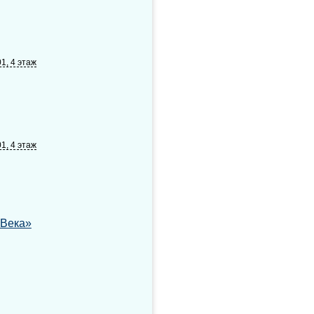
1, 4 этаж
1, 4 этаж
 Века»