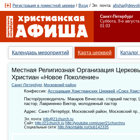
Регистрация в поместной церкви
/
Вход
/ Эл. почта:
afisha@drevoli
Санкт-Петербург
Суббота, 8-е августа
01:03
Календарь мероприятий
Карта церквей
Каталог
Местная Религиозная Организация Церковь
Христиан «Новое Поколение»
Санкт-Петербург
,
Московский район
Конфессия:
Ассоциация Христианских Церквей «Союз Хрис
Пастор/руководитель: Макаров Вячеслав, cтарший пастор; 
пастор; Лавриненко Виктор, молодежный пастор
Адрес: Санкт-Петербург, Московский район, Московский пр., 
Эл. почта:
info@21church.ru
Сайт:
http://21church.ru
http://youtube.com/user/21churchru
Социальные сети:
http://vkontakte.ru/club142335