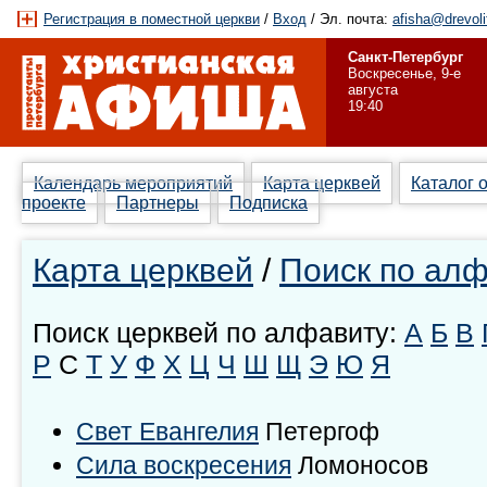
Регистрация в поместной церкви
/
Вход
/ Эл. почта:
afisha@drevoli
Санкт-Петербург
Воскресенье, 9-е
августа
19:40
Календарь мероприятий
Карта церквей
Каталог 
проекте
Партнеры
Подписка
Карта церквей
/
Поиск по ал
Поиск церквей по алфавиту:
А
Б
В
Р
С
Т
У
Ф
Х
Ц
Ч
Ш
Щ
Э
Ю
Я
Свет Евангелия
Петергоф
Сила воскресения
Ломоносов