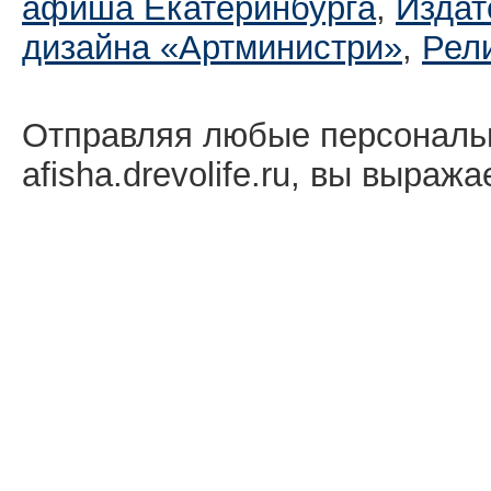
афиша Екатеринбургa
,
Издат
дизайна «Артминистри»
,
Рел
Отправляя любые персональ
afisha.drevolife.ru, вы выраж