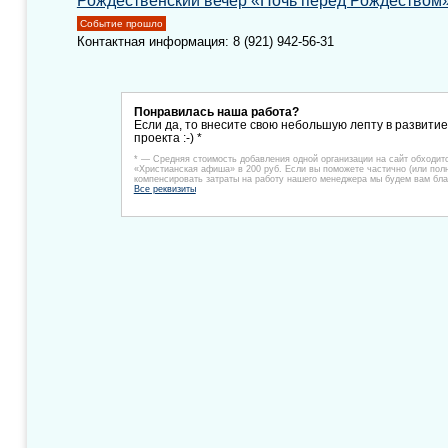
Рождественский вечер «Ночь перед Рождеством
Событие прошло
Контактная информация: 8 (921) 942-56-31
Понравилась наша работа?
Если да, то внесите свою небольшую лепту в развити
проекта :-) *
* — Средняя стоимость добавления одной организации на сайт обходит
«Христианская афиша» в 200 руб. Если вы поможете частично (или пол
компенсировать затраты на работу нашего менеджера мы будем вам бла
Все реквизиты