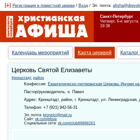
Регистрация в поместной церкви
/
Вход
/ Эл. почта:
afisha@drevoli
Санкт-Петербург
Четверг, 6-е августа
19:38
Календарь мероприятий
Карта церквей
Каталог
Церковь Святой Елизаветы
Кронштадт
,
район
Конфессия:
Евангелическо-лютеранская Церковь Ингрии на
Пастор/руководитель: о. Павел
Адрес: Кронштадт, район, г. Кронштадт, ул. Ленинградская, 
Телефон: +7 (921) 942-56-31
Эл. почта:
kronelci@mail.ru
Сайт:
vk.com/ptsve
Социальные сети:
vk.com/club89888261