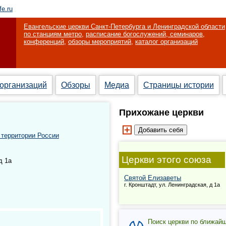
fe.ru
Евангельские церкви Санкт-Петербурга и Ленинградской области
по станциям метро
,
расписание богослужений, семинаров,
конференций
,
обзоры мероприятий
,
каталог организаций
 организаций
Обзоры
Медиа
Страницы истории
Прихожане церкви
 территории России
Церкви этого союза
д 1а
Святой Елизаветы
г. Кронштадт, ул. Ленинградская, д 1а
Поиск церкви по ближай