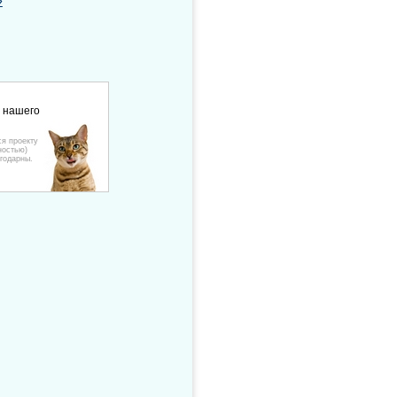
»
е нашего
ся проекту
ностью)
годарны.