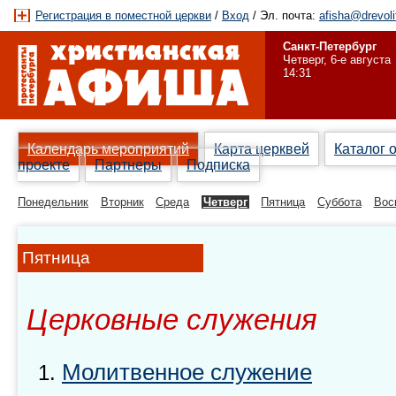
Регистрация в поместной церкви
/
Вход
/ Эл. почта:
afisha@drevoli
Санкт-Петербург
Четверг, 6-е августа
14:31
Календарь мероприятий
Карта церквей
Каталог 
проекте
Партнеры
Подписка
Понедельник
Вторник
Среда
Четверг
Пятница
Суббота
Вос
Пятница
Церковные служения
Молитвенное служение