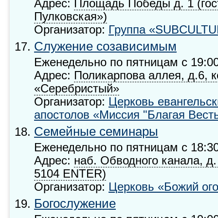
Адрес:
Площадь Победы д. 1 (го
Пулковская»)
Организатор:
Группа «SUBCULT
Служение созависимым
Еженедельно по пятницам с 19:00
Адрес:
Поликарпова аллея, д.6, 
«Серебристый»
Организатор:
Церковь евангельск
апостолов «Миссия "Благая Вест
Семейные семинары
Еженедельно по пятницам с 18:30
Адрес:
наб. Обводного канала, д.
5104 ENTER)
Организатор:
Церковь «Божий ог
Богослужение