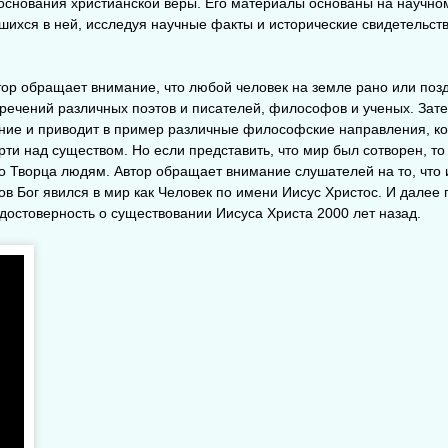
 основания христианской веры. Его материалы основаны на научно
вшихся в ней, исследуя научные факты и исторические свидетельст
тор обращает внимание, что любой человек на земле рано или поз
речений различных поэтов и писателей, философов и ученых. Зате
чение и приводит в пример различные философские направления, к
ти над существом. Но если представить, что мир был сотворен, т
го Творца людям. Автор обращает внимание слушателей на то, что
ов Бог явился в мир как Человек по имени Иисус Христос. И далее
достоверность о существовании Иисуса Христа 2000 лет назад.