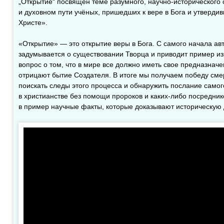
„Открытие“ посвящён теме разумного, научно-исторического
и духовном пути учёных, пришедших к вере в Бога и утверди
Христе».
«Открытие» — это открытие веры в Бога. С самого начала ав
задумывается о существовании Творца и приводит пример из
вопрос о том, что в мире все должно иметь свое предназна
отрицают бытие Создателя. В итоге мы получаем победу смер
поискать следы этого процесса и обнаружить послание само
в христианстве без помощи пророков и каких-либо посредник
в пример научные факты, которые доказывают историческую 