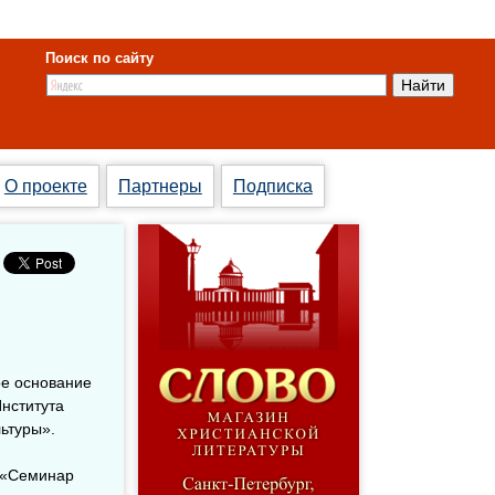
Поиск по сайту
О проекте
Партнеры
Подписка
ое основание
Института
ьтуры».
: «Семинар