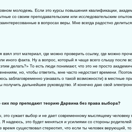
сновном молодежь. Если это курсы повышения квалификации, акаде
пытные со своим преподавательским или исследовательским опытом
и заинтересованные в вопросах веры. Мне всегда радостно делитьс
я взял этот материал, где можно проверить ссылку, где можно проч
 или иного факта. Ну а вопрос, который я чаще всего слышу после вс
 этим делать?» То есть люди понимают, что это не просто академич
енениям, но, чтобы ответить, мне часто недостает времени. Поэт
аюсь заблаговременно узнавать о такой возможности) в местные п
ы получить дальнейшее руководство. И конечно даю свой электрон
до сих пор преподают теорию Дарвина без права выбора?
ы, это сужает выбор и не дает современному мыслящему человеку 
. Я надеюсь, это будет меняться и усилиями со стороны родителей
ое время существовал стереотип, что если ты человек верующий, т