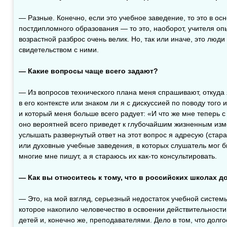
— Разные. Конечно, если это учебное заведение, то это в о
постдипломного образования — то это, наоборот, учителя о
возрастной разброс очень велик. Но, так или иначе, это люд
свидетельством с ними.
— Какие вопросы чаще всего задают?
— Из вопросов технического плана меня спрашивают, откуда 
в его контексте или знаком ли я с дискуссией по поводу того
и который меня больше всего радует: «И что же мне теперь с
оно вероятней всего приведет к глубочайшим жизненным изм
услышать развернутый ответ на этот вопрос я адресую (стар
или духовные учебные заведения, в которых слушатель мог б
многие мне пишут, а я стараюсь их как-то консультировать.
— Как вы относитесь к тому, что в российских школах 
— Это, на мой взгляд, серьезный недостаток учебной систем
которое накопило человечество в освоении действительности
детей и, конечно же, преподавателями. Дело в том, что долг