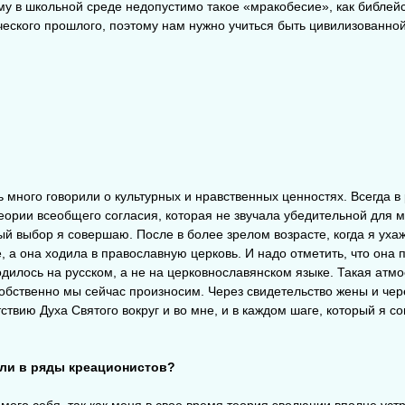
у в школьной среде недопустимо такое «мракобесие», как библей
ческого прошлого, поэтому нам нужно учиться быть цивилизованно
ь много говорили о культурных и нравственных ценностях. Всегда в
еории всеобщего согласия, которая не звучала убедительной для м
ый выбор я совершаю. После в более зрелом возрасте, когда я уха
, а она ходила в православную церковь. И надо отметить, что она
одилось на русском, а не на церковнославянском языке. Такая атм
 собственно мы сейчас произносим. Через свидетельство жены и че
твию Духа Святого вокруг и во мне, и в каждом шаге, который я с
ли в ряды креационистов?
амого себя, так как меня в свое время теория эволюции вполне уст