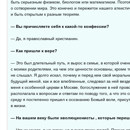
быть серьезным физиком, биологом или математиком. Поэтом
о сотворении мира. Это конечно и пережиток нашего атеисти
и быть открытым к разным теориям.
— Вы причисляете себя к какой-то конфессии?
— Да, я православный христианин.
— Как пришли к вере?
— Это был длительный путь, я вырос в семье, в которой очен
с моими родителями, на чем эти ценности основаны, кроме т
не слышал. Я долго искал, почему и перед кем свой моральн
будущей женой, как и все влюбленные, следовал за ней везде
меня к особенной церкви в Москве, богослужение в ней пров
располагала к вопросам и ответам по поводу того, а что это
среду я постепенно пришел к осознанию Божьей воли, присутс
в жизни.
— На вашем веку были эволюционисты , которые переш
— Что их много, я не скажу, но я знаю таких людей. Помню с