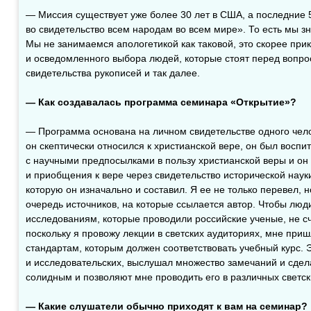
— Миссия существует уже более 30 лет в США, а последние
во свидетельство всем народам во всем мире». То есть мы з
Мы не занимаемся апологетикой как таковой, это скорее при
и осведомленного выбора людей, которые стоят перед вопро
свидетельства рукописей и так далее.
— Как создавалась программа семинара «Открытие»?
— Программа основана на личном свидетельстве одного чело
он скептически относился к христианской вере, он был восп
с научными предпосылками в пользу христианской веры и он 
и приобщения к вере через свидетельство исторической науки
которую он изначально и составил. Я ее не только перевел, 
очередь источников, на которые ссылается автор. Чтобы люд
исследованиям, которые проводили российские ученые, не сч
поскольку я провожу лекции в светских аудиториях, мне при
стандартам, которым должен соответствовать учебный курс. 
и исследовательских, выслушал множество замечаний и сдела
солидным и позволяют мне проводить его в различных светск
— Какие слушатели обычно приходят к вам на семинар?