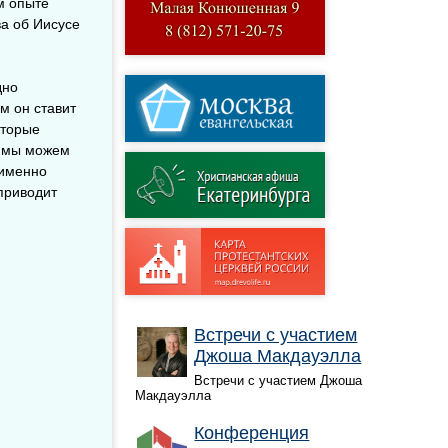
м опыте
ва об Иисусе
дно
м он ставит
оторые
о мы можем
 именно
 приводит
Встречи с участием
Джоша Макдауэлла
Встречи с участием Джоша
Макдауэлла
Конференция