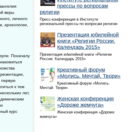
прессы по вопросам
вангелия
религии
ой веры.
нного, личного
Пресс-конференция в Институте
региональной прессы по вопросам религии
и, археологии,
Презентация юбилейной
книги «Религии России.
Календарь 2015»
Презентация юбилейной книги «Религии
ерли. Поначалу
России. Календарь 2015»
знакомиться
акомства
Креативный форум
презентации,
«Молись. Мечтай. Твори»
в первую
Креативный форум «Молись.
титься к тем
Мечтай. Твори»
ескольких лет,
Женская конференция
кадемическим
«Дороже жемчуга»
ых
бный курс
Женская конференция «Дороже
жемчуга»