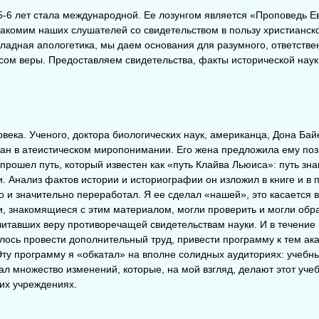
5-6
лет стала международной. Ее лозунгом является «Проповедь Е
накомим наших слушателей со свидетельством в пользу христианск
кладная апологетика, мы даем основания для разумного, ответстве
сом веры. Предоставляем свидетельства, факты исторической наук
века. Ученого, доктора биологических наук, американца, Дона Бай
итан в атеистическом миропонимании. Его жена предложила ему по
прошел путь, который известен как «путь Клайва Льюиса»: путь зн
. Анализ фактов истории и историографии он изложил в книге и в 
но и значительно переработал. Я ее сделал «нашей», это касается 
и, знакомящиеся с этим материалом, могли проверить и могли обра
итавших веру противоречащей свидетельствам науки. И в течение н
шлось провести дополнительный труд, привести программу к тем а
Эту программу я «обкатал» на вполне солидных аудиториях: учебн
л множество изменений, которые, на мой взгляд, делают этот уче
их учреждениях.