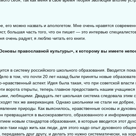
е, его можно назвать и апологетом. Мне очень нравятся современ
алист, большая часть того, что он пишет — это интервью специалистов
я очень радует, я люблю читать его книги.
Основы православной культуры», к которому вы имеете непо
ится в систему российского школьного образования. Вводится пока
Дело в том, что почти 20 лет назад были приняты новые образоват
о-нравственный аспект. Идея была такая, что при советской власти
эти ворота открыты, теперь главное предоставить нашим учащимся
ными, любящими. Двадцать лет школьная система следовала этим 
ходят тех же американцев. Однако школьники не стали ни добрее, 
к явление природы. Как выяснилось, нравственные основы и духовн
 он превращается в высокоразвитого, образованного и информиров
нятием новым стандартов образования, в которые вводится этот дух
все-таки надо жить как люди, для этого надо опыт духовного обще
 передавать друг другу, и делать это нужно систематически, на хо