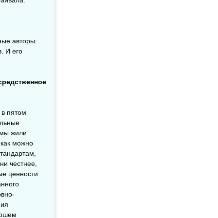
ные авторы:
. И его
средственное
 в пятом
ельные
 мы жили
 как можно
стандартам,
ни честнее,
ые ценности
анного
овно-
ния
рошем