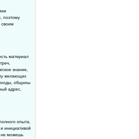
мии
, поэтому
я своим
есть материал
треч,
еское знание,
ому желающих
риходы, общины
ный адрес,
полного опыта,
 и инициативой
о не можешь