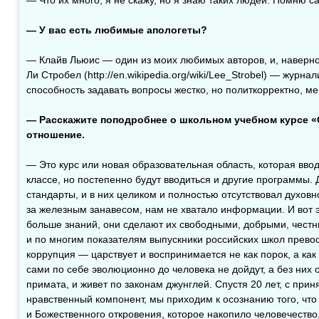
— У вас есть любимые апологеты?
— Клайв Льюис — один из моих любимых авторов, и, наверно
Ли Стробел (http://en.wikipedia.org/wiki/Lee_Strobel) — журн
способность задавать вопросы жестко, но политкорректно, мен
— Расскажите поподробнее о школьном учебном курсе «
отношение.
— Это курс или новая образовательная область, которая ввод
классе, но постепенно будут вводиться и другие программы. 
стандарты, и в них целиком и полностью отсутствовал духовн
за железным занавесом, нам не хватало информации. И вот 
больше знаний, они сделают их свободными, добрыми, чест
и по многим показателям выпускники российских школ превос
коррупция — царствует и воспринимается не как порок, а ка
сами по себе эволюционно до человека не дойдут, а без них
примата, и живет по законам джунглей. Спустя 20 лет, с при
нравственный компонент, мы приходим к осознанию того, что 
и Божественного откровения, которое накопило человечество,