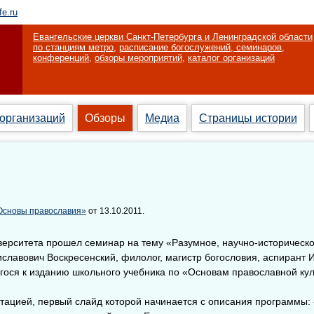
fe.ru
Евангельские церкви Санкт-Петербурга и Ленинградской области
по станциям метро
,
расписание богослужений, семинаров,
конференций
,
обзоры мероприятий
,
каталог организаций
 организаций
Обзоры
Медиа
Страницы истории
Основы православия»
от 13.10.2011.
иверситета прошел семинар на тему «Разумное, научно-историческ
славович Воскресенский, филолог, магистр богословия, аспирант 
егося к изданию школьного учебника по «Основам православной кул
нтацией, первый слайд которой начинается с описания программы