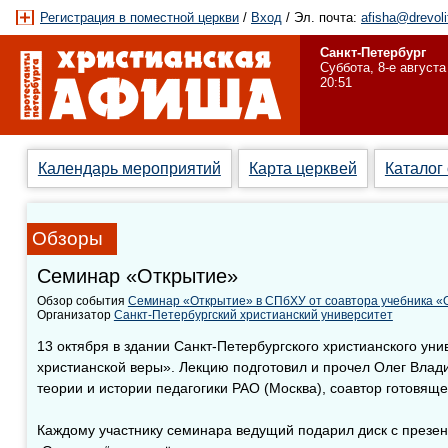
Регистрация в поместной церкви
/
Вход
/ Эл. почта:
afisha@drevoli
Санкт-Петербург
Суббота, 8-е августа
20:51
Календарь мероприятий
Карта церквей
Каталог
Обзоры
Семинар «Открытие»
Обзор события
Семинар «Открытие» в СПбХУ от соавтора учебника «
Организатор
Санкт-Петербургский христианский университет
13 октября в здании Санкт-Петербургского христианского ун
христианской веры». Лекцию подготовил и прочел Олег Влади
теории и истории педагогики РАО (Москва), соавтор готовящ
Каждому участнику семинара ведущий подарил диск с презе