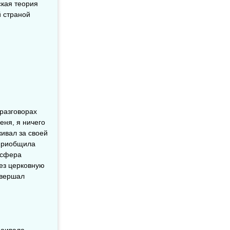
ская теория
й страной
 разговорах
еня, я ничего
живал за своей
 приобщила
осфера
рез церковную
овершал
раивала.