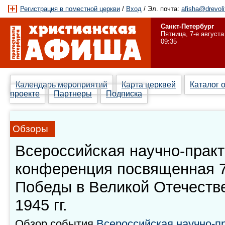
Регистрация в поместной церкви
/
Вход
/ Эл. почта:
afisha@drevoli
Санкт-Петербург
Пятница, 7-е августа
09:35
Календарь мероприятий
Карта церквей
Каталог 
проекте
Партнеры
Подписка
Обзоры
Всероссийская научно-прак
конференция посвященная 
Победы в Великой Отечеств
1945 гг.
Обзор события
Всероссийская научно-п