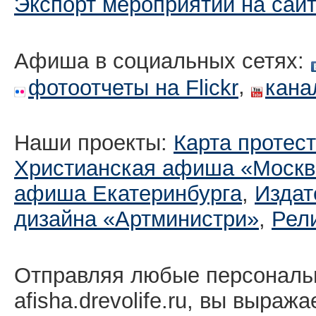
Экспорт мероприятий на сай
Афиша в социальных сетях:
,
фотоотчеты на Flickr
кана
Наши проекты:
Карта протес
Христианская афиша «Москв
афиша Екатеринбургa
,
Издат
дизайна «Артминистри»
,
Рел
Отправляя любые персональ
afisha.drevolife.ru, вы выраж