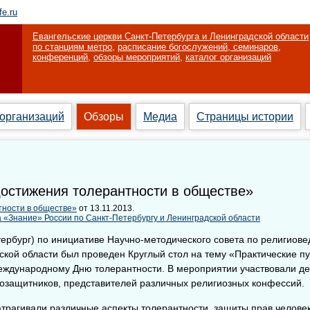
fe.ru
Евангельские церкви Санкт-Петербурга и Ленинградской области
по станциям метро
,
расписание богослужений, семинаров,
конференций
,
обзоры мероприятий
,
каталог организаций
 организаций
Обзоры
Медиа
Страницы истории
достижения толерантности в обществе»
тности в обществе»
от 13.11.2013.
 «Знание» России по Санкт-Петербургу и Ленинградской области
ербург) по инициативе Научно-методического совета по религиов
ской области был проведен Круглый стол на тему «Практические п
международному Дню толерантности. В мероприятии участвовали де
возащитников, представителей различных религиозных конфессий.
атрагивали различные аспекты толерантности, защиты прав человек