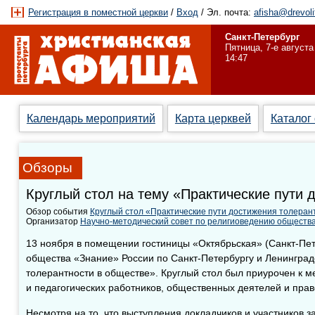
Регистрация в поместной церкви
/
Вход
/ Эл. почта:
afisha@drevoli
Санкт-Петербург
Пятница, 7-е августа
14:47
Календарь мероприятий
Карта церквей
Каталог
Обзоры
Круглый стол на тему «Практические пути 
Обзор события
Круглый стол «Практические пути достижения толеран
Организатор
Научно-методический совет по религиоведению общества
13 ноября в помещении гостиницы «Октябрьская» (Санкт-Пет
общества «Знание» России по Санкт-Петербургу и Ленинград
толерантности в обществе». Круглый стол был приурочен к 
и педагогических работников, общественных деятелей и пра
Несмотря на то, что выступления докладчиков и участников з