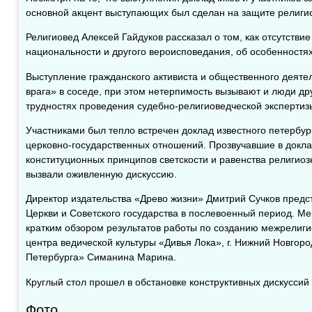
основной акцент выступающих был сделан на защите религи
Религиовед Алексей Гайдуков рассказал о том, как отсутств
национальности и другого вероисповедания, об особенностя
Выступление гражданского активиста и общественного деятел
врага» в соседе, при этом нетерпимость вызывают и люди др
трудностях проведения судебно-религиоведческой экспертизы
Участниками был тепло встречен доклад известного петербу
церковно-государственных отношений. Прозвучавшие в докла
конституционных принципов светскости и равенства религиоз
вызвали оживленную дискуссию.
Директор издательства «Древо жизни» Дмитрий Сучков пред
Церкви и Советского государства в послевоенный период. М
кратким обзором результатов работы по созданию межрелиги
центра ведической культуры «Дивья Лока», г. Нижний Новгор
Петербурга» Симанина Марина.
Круглый стол прошел в обстановке конструктивных дискуссий
Фото