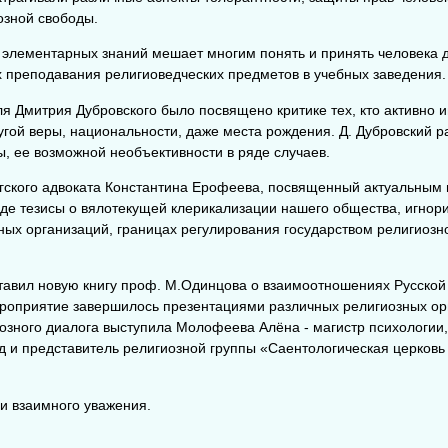
озной свободы.
ие элементарных знаний мешает многим понять и принять человека 
х преподавания религиоведческих предметов в учебных заведения.
я Дмитрия Дубровского было посвящено критике тех, кто активно 
угой веры, национальности, даже места рождения. Д. Дубровский р
, ее возможной необъективности в ряде случаев.
ргского адвоката Константина Ерофеева, посвященный актуальным
де тезисы о вялотекущей клерикализации нашего общества, игнор
ных организаций, границах регулирования государством религиозн
ставил новую книгу проф. М.Одинцова о взаимоотношениях Русско
ероприятие завершилось презентациями различных религиозных ор
озного диалога выступила Молофеева Алёна - магистр психологии,
од и представитель религиозной группы «Саентологическая церковь
 и взаимного уважения.