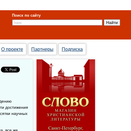
Поиск по сайту
О проекте
Партнеры
Подписка
едению
ути достижения
сятки научных
а, все же