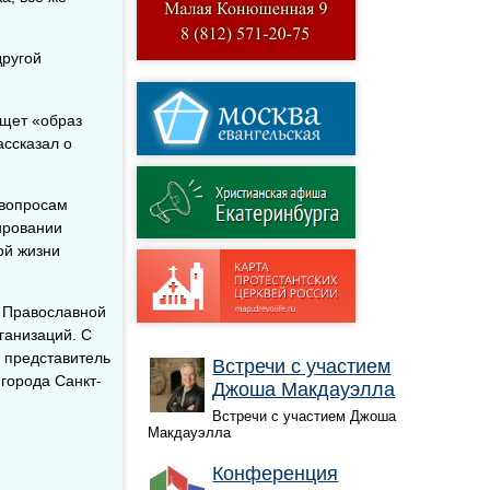
другой
ищет «образ
ассказал о
 вопросам
ировании
ой жизни
й Православной
ганизаций. С
 представитель
Встречи с участием
 города Санкт-
Джоша Макдауэлла
Встречи с участием Джоша
Макдауэлла
Конференция