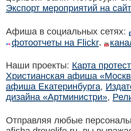
Экспорт мероприятий на сай
Афиша в социальных сетях:
,
фотоотчеты на Flickr
кана
Наши проекты:
Карта протес
Христианская афиша «Москв
афиша Екатеринбургa
,
Издат
дизайна «Артминистри»
,
Рел
Отправляя любые персональ
afisha.drevolife.ru, вы выраж