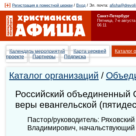
Регистрация в поместной церкви
/
Вход
/ Эл. почта:
afisha@drevoli
Санкт-Петербург
Пятница, 7-е августа
06:11
Календарь мероприятий
Карта церквей
Каталог 
проекте
Партнеры
Подписка
Каталог организаций
/
Объед
Российский объединенный 
веры евангельской (пятидес
Пастор/руководитель: Ряховский
Владимирович, начальствующий