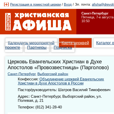
Регистрация в поместной церкви
/
Вход
/ Эл. почта:
afisha@drevoli
Санкт-Петербург
Пятница, 7-е августа
10:50
Календарь мероприятий
Карта церквей
Каталог 
проекте
Партнеры
Подписка
Церковь Евангельских Христиан в Духе
Апостолов «Провозвестница» (Парголово)
Санкт-Петербург
,
Выборгский район
Конфессия:
Объединение церквей Евангельских
Христиан в Духе Апостолов в России
Пастор/руководитель: Шатров Василий Тимофеевич
Адрес: Санкт-Петербург, Выборгский район, ул.
Полевая, д. 21
Телефон: (812) 341-28-40