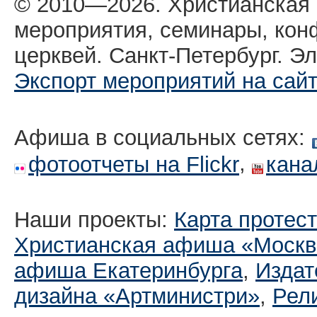
© 2010—2026. Христианская
мероприятия, семинары, кон
церквей. Санкт-Петербург. Эл
Экспорт мероприятий на сай
Афиша в социальных сетях:
,
фотоотчеты на Flickr
кана
Наши проекты:
Карта протес
Христианская афиша «Москв
афиша Екатеринбургa
,
Издат
дизайна «Артминистри»
,
Рел