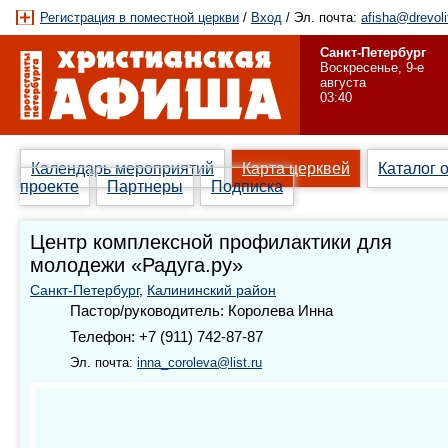
Регистрация в поместной церкви
/
Вход
/ Эл. почта:
afisha@drevoli
Санкт-Петербург
Воскресенье, 9-е
августа
03:40
Календарь мероприятий
Карта церквей
Каталог 
проекте
Партнеры
Подписка
Центр комплексной профилактики для
молодежи «Радуга.ру»
Санкт-Петербург
,
Калининский район
Пастор/руководитель: Королева Инна
Телефон: +7 (911) 742-87-87
Эл. почта:
inna_coroleva@list.ru