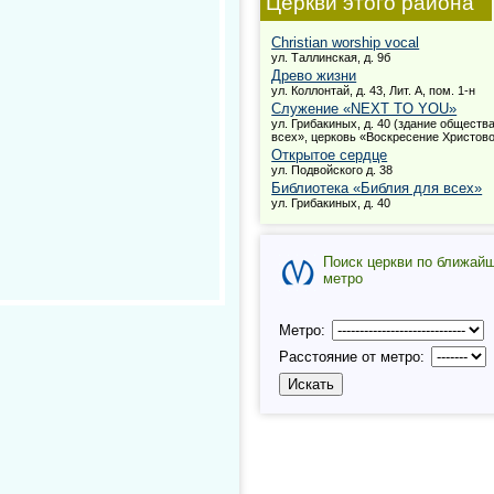
Церкви этого района
Christian worship vocal
ул. Таллинская, д. 9б
Древо жизни
ул. Коллонтай, д. 43, Лит. А, пом. 1-н
Служение «NEXT TO YOU»
ул. Грибакиных, д. 40 (здание обществ
всех», церковь «Воскресение Христово
Открытое сердце
ул. Подвойского д. 38
Библиотека «Библия для всех»
ул. Грибакиных, д. 40
Поиск церкви по ближай
метро
Метро:
Расстояние от метро: