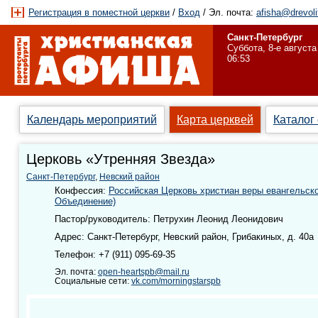
Регистрация в поместной церкви
/
Вход
/ Эл. почта:
afisha@drevoli
Санкт-Петербург
Суббота, 8-е августа
06:53
Календарь мероприятий
Карта церквей
Каталог
Церковь «Утренняя Звезда»
Санкт-Петербург
,
Невский район
Конфессия:
Российская Церковь христиан веры евангельск
Объединение)
Пастор/руководитель: Петрухин Леонид Леонидович
Адрес: Санкт-Петербург, Невский район, Грибакиных, д. 40а
Телефон: +7 (911) 095-69-35
Эл. почта:
open-heartspb@mail.ru
Социальные сети:
vk.com/morningstarspb