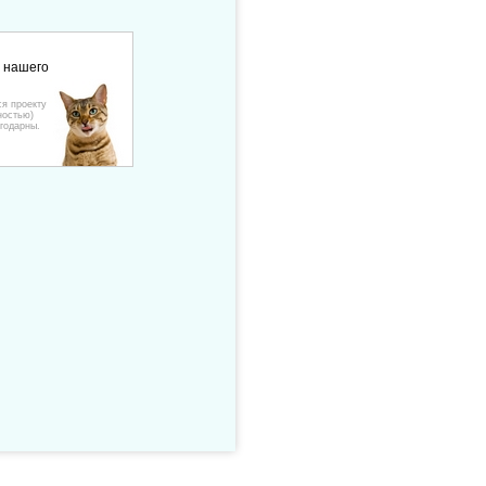
е нашего
ся проекту
ностью)
годарны.