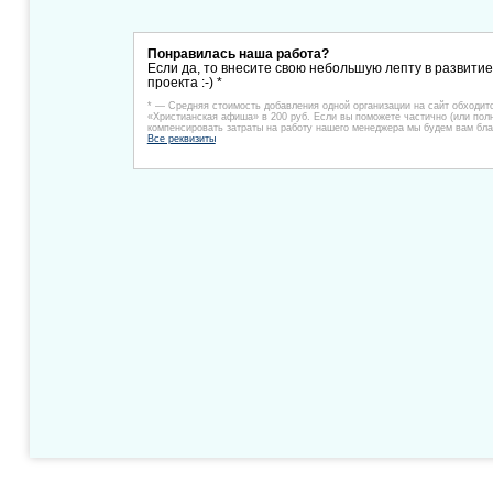
Понравилась наша работа?
Если да, то внесите свою небольшую лепту в развити
проекта :-) *
* — Средняя стоимость добавления одной организации на сайт обходит
«Христианская афиша» в 200 руб. Если вы поможете частично (или пол
компенсировать затраты на работу нашего менеджера мы будем вам бла
Все реквизиты