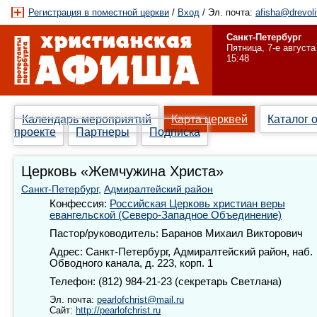
Регистрация в поместной церкви
/
Вход
/ Эл. почта:
afisha@drevoli
Санкт-Петербург
Пятница, 7-е августа
15:48
Календарь мероприятий
Карта церквей
Каталог 
проекте
Партнеры
Подписка
Церковь «Жемчужина Христа»
Санкт-Петербург
,
Адмиралтейский район
Конфессия:
Российская Церковь христиан веры
евангельской (Северо-Западное Объединение)
Пастор/руководитель: Баранов Михаил Викторович
Адрес: Санкт-Петербург, Адмиралтейский район, наб.
Обводного канала, д. 223, корп. 1
Телефон: (812) 984-21-23 (секретарь Светлана)
Эл. почта:
pearlofchrist@mail.ru
Сайт:
http://pearlofchrist.ru