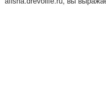
afisha.drevolife.ru, вы выраж