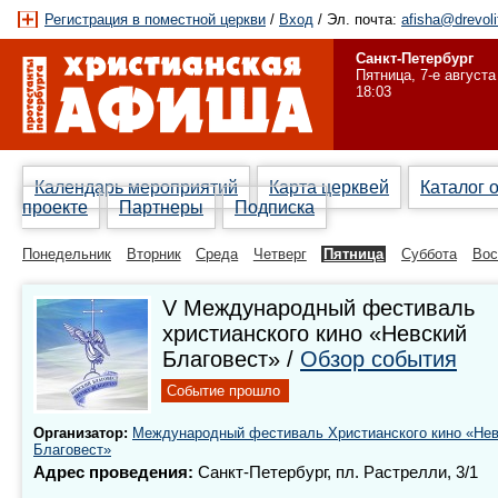
Регистрация в поместной церкви
/
Вход
/ Эл. почта:
afisha@drevoli
Санкт-Петербург
Пятница, 7-е августа
18:03
Календарь мероприятий
Карта церквей
Каталог 
проекте
Партнеры
Подписка
Понедельник
Вторник
Среда
Четверг
Пятница
Суббота
Вос
V Международный фестиваль
христианского кино «Невский
Благовест» /
Обзор события
Событие прошло
Организатор:
Международный фестиваль Христианского кино «Нев
Благовест»
Адрес проведения:
Санкт-Петербург, пл. Растрелли, 3/1