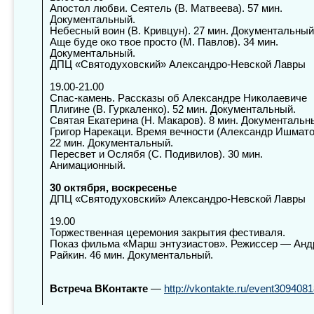
Апостол
любви. Сеятель (В. Матвеева). 57 мин.
Документальный.
Небесный воин (В. Кривцун). 27 мин. Документальный
Аще буде око твое просто (М. Павлов). 34 мин.
Документальный.
ДПЦ «Святодуховский» Александро-Невской Лавры
19.00-21.00
Спас-камень.
Рассказы об Александре Николаевиче
Плигине (В. Гуркаленко). 52 мин. Документальный.
Святая Екатерина (Н. Макаров). 8 мин. Документальн
Григор Нарекаци. Время вечности (Александр Ишмато
22 мин. Документальный.
Пересвет и Ослябя (С. Подивилов). 30 мин.
Анимационный.
30 октября, воскресенье
ДПЦ «Святодуховский» Александро-Невской Лавры
19.00
Торжественная церемония закрытия фестиваля.
Показ фильма «Марш энтузиастов». Режиссер — Анд
Райкин. 46 мин. Документальный.
Встреча ВКонтакте
—
http://vkontakte.ru/event309408