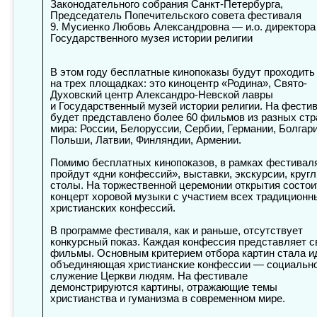
Законодательного собрания Санкт-Петербурга,
Председатель Попечительского совета фестиваля
9. Мусиенко Любовь Александровна — и.о. директора
Государственного музея истории религии
В этом году бесплатные кинопоказы будут проходить
на трех площадках: это киноцентр «Родина», Свято-
Духовский центр Александро-Невской лавры
и Государственный музей истории религии. На фести
будет представлено более 60 фильмов из разных стр
мира: России, Белоруссии, Сербии, Германии, Болгари
Польши, Латвии, Финляндии, Армении.
Помимо бесплатных кинопоказов, в рамках фестивал
пройдут «дни конфессий», выставки, экскурсии, круг
столы. На торжественной церемонии открытия состои
концерт хоровой музыки с участием всех традиционн
христианских конфессий.
В программе фестиваля, как и раньше, отсутствует
конкурсный показ. Каждая конфессия представляет с
фильмы. Основным критерием отбора картин стала и
объединяющая христианские конфессии — социальн
служение Церкви людям. На фестивале
демонстрируются картины, отражающие темы
христианства и гуманизма в современном мире.