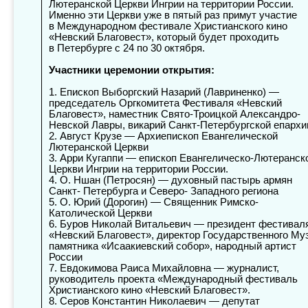
Лютеранской Церкви Ингрии на территории России.
Именно эти Церкви уже в пятый раз примут участие
в Международном фестивале Христианского кино
«Невский Благовест», который будет проходить
в Петербурге с 24 по 30 октября.
Участники церемонии открытия:
1. Епископ Выборгский Назарий (Лавриненко) —
председатель Оргкомитета Фестиваля «Невский
Благовест», наместник Свято-Троицкой Александро-
Невской Лавры, викарий Санкт-Петербургской епархи
2. Август Крузе — Архиепископ Евангелической
Лютеранской Церкви
3. Арри Кугаппи — епископ Евангелическо-Лютеранск
Церкви Ингрии на территории России.
4. О. Ншан (Петросян) — духовный пастырь армян
Санкт- Петербурга и Северо- Западного региона
5. О. Юрий (Дорогин) — Священник Римско-
Католической Церкви
6. Буров Николай Витальевич — президент фестивал
«Невский Благовест», директор Государственного Му
памятника «Исаакиевский собор», народный артист
России
7. Евдокимова Раиса Михайловна — журналист,
руководитель проекта «Международный фестиваль
Христианского кино «Невский Благовест».
8. Серов Константин Николаевич — депутат