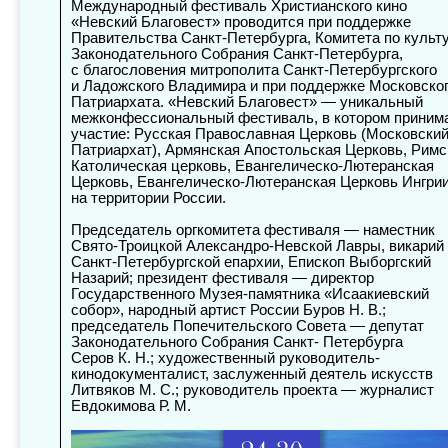
Международный фестиваль Христианского кино
«Невский Благовест» проводится при поддержке
Правительства Санкт-Петербурга, Комитета по культу
Законодательного Собрания Санкт-Петербурга,
с благословения митрополита Санкт-Петербургского
и Ладожского Владимира и при поддержке Московско
Патриархата. «Невский Благовест» — уникальный
межконфессиональный фестиваль, в котором приним
участие: Русская Православная Церковь (Московски
Патриархат), Армянская Апостольская Церковь, Римс
Католическая церковь, Евангелическо-Лютеранская
Церковь, Евангелическо-Лютеранская Церковь Ингри
на территории России.
Председатель оргкомитета фестиваля — наместник
Свято-Троицкой Александро-Невской Лавры, викарий
Санкт-Петербургской епархии, Епископ Выборгский
Назарий; президент фестиваля — директор
Государственного Музея-памятника «Исаакиевский
собор», народный артист России Буров Н. В.;
председатель Попечительского Совета — депутат
Законодательного Собрания Санкт- Петербурга
Серов К. Н.; художественный руководитель-
кинодокументалист, заслуженный деятель искусств
Литвяков М. С.; руководитель проекта — журналист
Евдокимова Р. М.