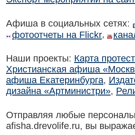
Афиша в социальных сетях:
,
фотоотчеты на Flickr
кана
Наши проекты:
Карта протес
Христианская афиша «Москв
афиша Екатеринбургa
,
Издат
дизайна «Артминистри»
,
Рел
Отправляя любые персональ
afisha.drevolife.ru, вы выраж