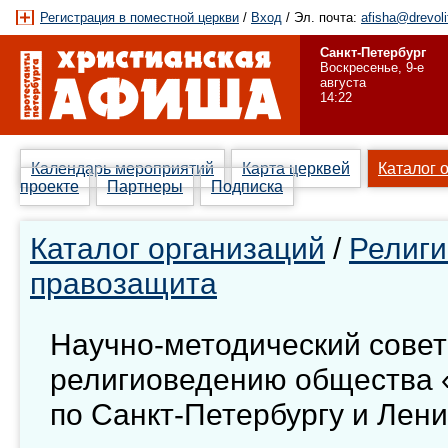
Регистрация в поместной церкви
/
Вход
/ Эл. почта:
afisha@drevoli
Санкт-Петербург
Воскресенье, 9-е
августа
14:22
Календарь мероприятий
Карта церквей
Каталог 
проекте
Партнеры
Подписка
Каталог организаций
/
Религи
правозащита
Научно-методический совет
религиоведению общества 
по Санкт-Петербургу и Лен