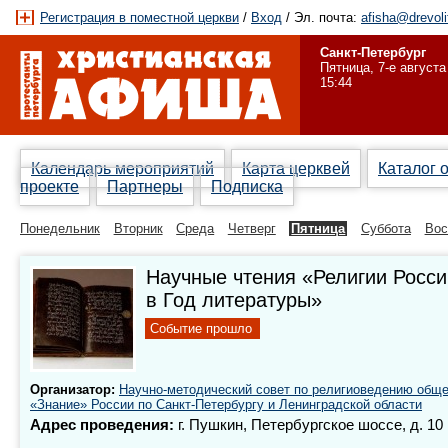
Регистрация в поместной церкви
/
Вход
/ Эл. почта:
afisha@drevoli
Санкт-Петербург
Пятница, 7-е августа
15:44
Календарь мероприятий
Карта церквей
Каталог 
проекте
Партнеры
Подписка
Понедельник
Вторник
Среда
Четверг
Пятница
Суббота
Вос
Научные чтения «Религии Росси
в Год литературы»
Событие прошло
Организатор:
Научно-методический совет по религиоведению общ
«Знание» России по Санкт-Петербургу и Ленинградской области
Адрес проведения:
г. Пушкин, Петербургское шоссе, д. 10