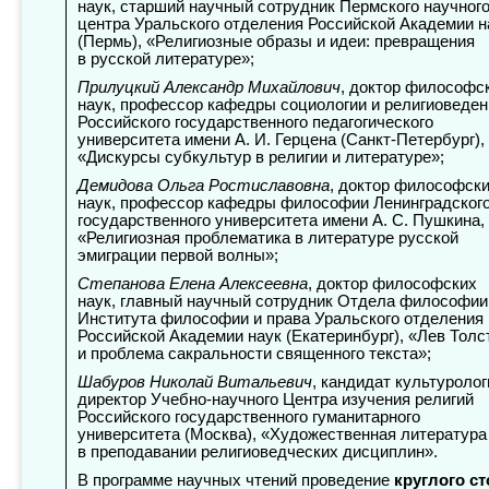
наук, старший научный сотрудник Пермского научног
центра Уральского отделения Российской Академии н
(Пермь), «Религиозные образы и идеи: превращения
в русской литературе»;
Прилуцкий Александр Михайлович
, доктор философс
наук, профессор кафедры социологии и религиоведен
Российского государственного педагогического
университета имени А. И. Герцена (Санкт-Петербург),
«Дискурсы субкультур в религии и литературе»;
Демидова Ольга Ростиславовна
, доктор философск
наук, профессор кафедры философии Ленинградског
государственного университета имени А. С. Пушкина,
«Религиозная проблематика в литературе русской
эмиграции первой волны»;
Степанова Елена Алексеевна
, доктор философских
наук, главный научный сотрудник Отдела философии
Института философии и права Уральского отделения
Российской Академии наук (Екатеринбург), «Лев Толс
и проблема сакральности священного текста»;
Шабуров Николай Витальевич
, кандидат культуролог
директор Учебно-научного Центра изучения религий
Российского государственного гуманитарного
университета (Москва), «Художественная литература
в преподавании религиоведческих дисциплин».
В программе научных чтений проведение
круглого ст