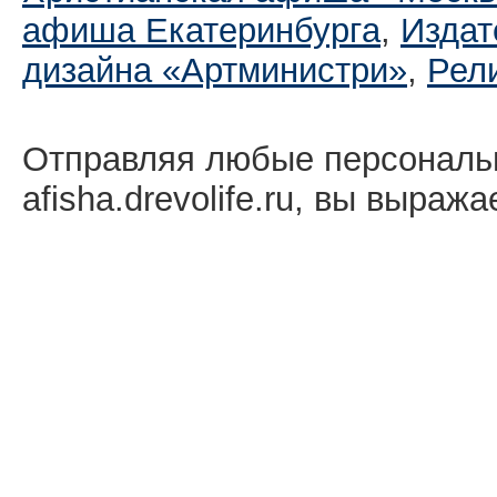
афиша Екатеринбургa
,
Издат
дизайна «Артминистри»
,
Рел
Отправляя любые персональ
afisha.drevolife.ru, вы выраж