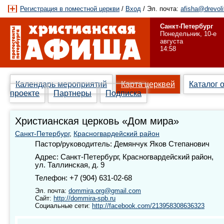
Регистрация в поместной церкви
/
Вход
/ Эл. почта:
afisha@drevoli
Санкт-Петербург
Понедельник, 10-е
августа
14:58
Календарь мероприятий
Карта церквей
Каталог 
проекте
Партнеры
Подписка
Христианская церковь «Дом мира»
Санкт-Петербург
,
Красногвардейский район
Пастор/руководитель: Демянчук Яков Степанович
Адрес: Санкт-Петербург, Красногвардейский район,
ул. Таллинская, д. 9
Телефон: +7 (904) 631-02-68
Эл. почта:
dommira.org@gmail.com
Сайт:
http://dommira-spb.ru
Социальные сети:
http://facebook.com/213958308636323