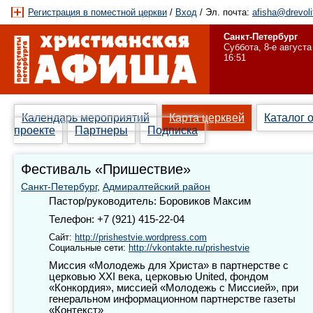
Регистрация в поместной церкви
/
Вход
/ Эл. почта:
afisha@drevoli
Санкт-Петербург
Суббота, 8-е августа
16:51
Календарь мероприятий
Карта церквей
Каталог 
проекте
Партнеры
Подписка
Фестиваль «Пришествие»
Санкт-Петербург
,
Адмиралтейский район
Пастор/руководитель: Боровиков Максим
Телефон: +7 (921) 415-22-04
Сайт:
http://prishestvie.wordpress.com
Социальные сети:
http://vkontakte.ru/prishestvie
Миссия «Молодежь для Христа» в партнерстве с
церковью XXI века, церковью United, фондом
«Конкордия», миссией «Молодежь с Миссией», при
генеральном информационном партнерстве газеты
«Контекст»