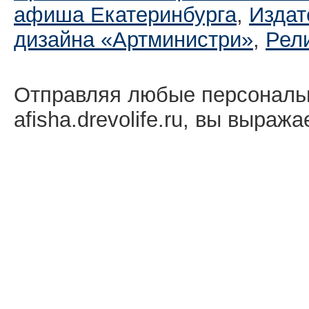
афиша Екатеринбургa
,
Издат
дизайна «Артминистри»
,
Рел
Отправляя любые персональ
afisha.drevolife.ru, вы выраж