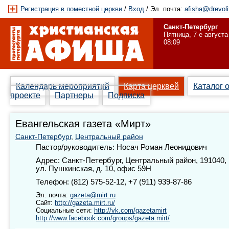
Регистрация в поместной церкви
/
Вход
/ Эл. почта:
afisha@drevoli
Санкт-Петербург
Пятница, 7-е августа
08:09
Календарь мероприятий
Карта церквей
Каталог 
проекте
Партнеры
Подписка
Евангельская газета «Мирт»
Санкт-Петербург
,
Центральный район
Пастор/руководитель: Носач Роман Леонидович
Адрес: Санкт-Петербург, Центральный район, 191040,
ул. Пушкинская, д. 10, офис 59Н
Телефон: (812) 575-52-12, +7 (911) 939-87-86
Эл. почта:
gazeta@mirt.ru
Сайт:
http://gazeta.mirt.ru/
Социальные сети:
http://vk.com/gazetamirt
http://www.facebook.com/groups/gazeta.mirt/