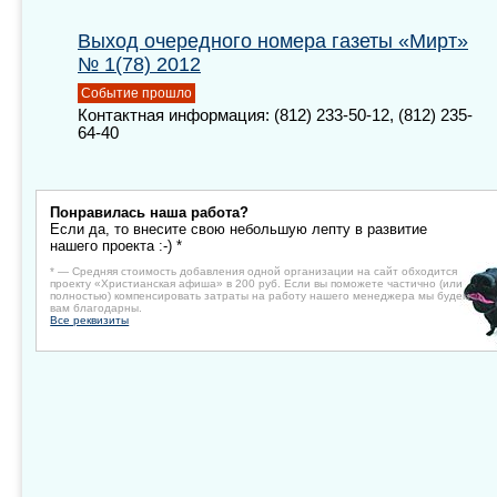
Выход очередного номера газеты «Мирт»
№ 1(78) 2012
Событие прошло
Контактная информация: (812) 233-50-12, (812) 235-
64-40
Понравилась наша работа?
Если да, то внесите свою небольшую лепту в развитие
нашего проекта :-) *
* — Средняя стоимость добавления одной организации на сайт обходится
проекту «Христианская афиша» в 200 руб. Если вы поможете частично (или
полностью) компенсировать затраты на работу нашего менеджера мы будем
вам благодарны.
Все реквизиты