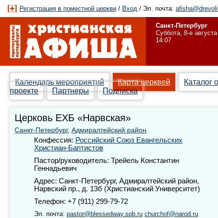
Регистрация в поместной церкви
/
Вход
/ Эл. почта:
afisha@drevoli
Санкт-Петербург
Суббота, 8-е августа
14:07
Календарь мероприятий
Карта церквей
Каталог 
проекте
Партнеры
Подписка
Церковь ЕХБ «Нарвская»
Санкт-Петербург
,
Адмиралтейский район
Конфессия:
Российский Союз Евангельских
Христиан-Баптистов
Пастор/руководитель: Трейель Константин
Геннадьевич
Адрес: Санкт-Петербург, Адмиралтейский район,
Нарвский пр., д. 13б (Христианский Университет)
Телефон: +7 (911) 299-79-72
Эл. почта:
pastor@blessedway.spb.ru
churchof@narod.ru