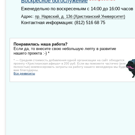
Воскресное богослужение
Еженедельно по воскресеньям с 14:00 до 16:00 часов
Адрес:
пр. Нарвский, д. 13б (Христианский Университет)
Контактная информация: (812) 516 68 75
Понравилась наша работа?
Если да, то внесите свою небольшую лепту в развитие
нашего проекта :-) *
* — Средняя стоимость добавления одной организации на сайт обходится
проекту «Христианская афиша» в 200 руб. Если вы поможете частично (или
полностью) компенсировать затраты на работу нашего менеджера мы будем
вам благодарны.
Все реквизиты