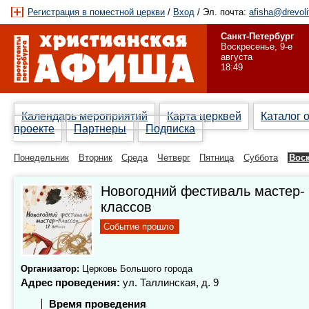
Регистрация в поместной церкви
/
Вход
/ Эл. почта:
afisha@drevoli
Санкт-Петербург
Воскресенье, 9-е
августа
18:49
Календарь мероприятий
Карта церквей
Каталог 
проекте
Партнеры
Подписка
Понедельник
Вторник
Среда
Четверг
Пятница
Суббота
Вос
Новогодний фестиваль мастер-
классов
Событие прошло
Организатор:
Церковь Большого города
Адрес проведения:
ул. Таллинская, д. 9
Время проведения