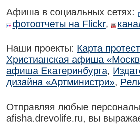
Афиша в социальных сетях:
,
фотоотчеты на Flickr
кана
Наши проекты:
Карта протес
Христианская афиша «Москв
афиша Екатеринбургa
,
Издат
дизайна «Артминистри»
,
Рел
Отправляя любые персональ
afisha.drevolife.ru, вы выраж