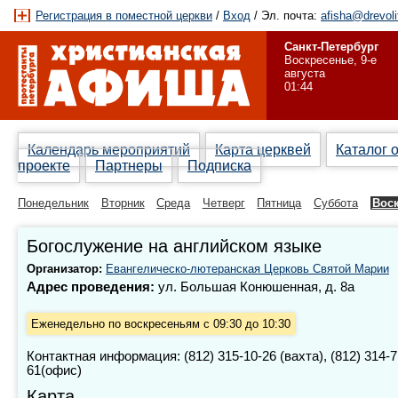
Регистрация в поместной церкви
/
Вход
/ Эл. почта:
afisha@drevoli
Санкт-Петербург
Воскресенье, 9-е
августа
01:44
Календарь мероприятий
Карта церквей
Каталог 
проекте
Партнеры
Подписка
Понедельник
Вторник
Среда
Четверг
Пятница
Суббота
Вос
Богослужение на английском языке
Организатор:
Евангелическо-лютеранская Церковь Святой Марии
Адрес проведения:
ул. Большая Конюшенная, д. 8а
Еженедельно по воскресеньям с 09:30 до 10:30
Контактная информация: (812) 315-10-26 (вахта), (812) 314-7
61(офис)
Карта