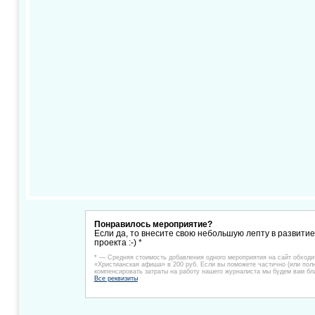
Понравилось мероприятие?
Если да, то внесите свою небольшую лепту в развити
проекта :-) *
* — Средняя стоимость добавления одного мероприятия на сайт обходи
«Христианская афиша» в 200 руб. Если вы поможете частично (или пол
компенсировать затраты на работу нашего журналиста мы будем вам бл
Все реквизиты