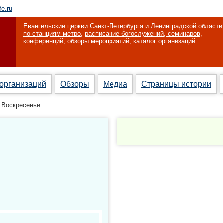
fe.ru
Евангельские церкви Санкт-Петербурга и Ленинградской области
по станциям метро
,
расписание богослужений, семинаров,
конференций
,
обзоры мероприятий
,
каталог организаций
 организаций
Обзоры
Медиа
Страницы истории
Воскресенье