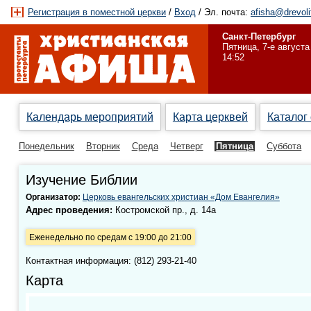
Регистрация в поместной церкви
/
Вход
/ Эл. почта:
afisha@drevoli
Санкт-Петербург
Пятница, 7-е августа
14:52
Календарь мероприятий
Карта церквей
Каталог
Понедельник
Вторник
Среда
Четверг
Пятница
Суббота
Изучение Библии
Организатор:
Церковь евангельских христиан «Дом Евангелия»
Адрес проведения:
Костромской пр., д. 14а
Еженедельно по средам с 19:00 до 21:00
Контактная информация: (812) 293-21-40
Карта