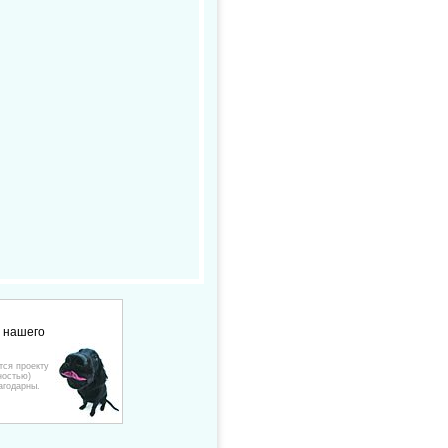
е нашего
тся проекту
ностью)
агодарны.