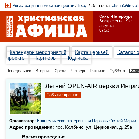
Регистрация в поместной церкви
/
Вход
/ Эл. почта:
afisha@drevoli
Санкт-Петербург
Воскресенье, 9-е
августа
07:53
Календарь мероприятий
Карта церквей
Каталог 
проекте
Партнеры
Подписка
Понедельник
Вторник
Среда
Четверг
Пятница
Суббота
Вос
Летний OPEN-AIR церкви Ингри
Событие прошло
Организатор:
Евангелическо-лютеранская Церковь Святой Марии
Адрес проведения:
пос. Колбино, ул. Церковная, д. 25а
Время проведения