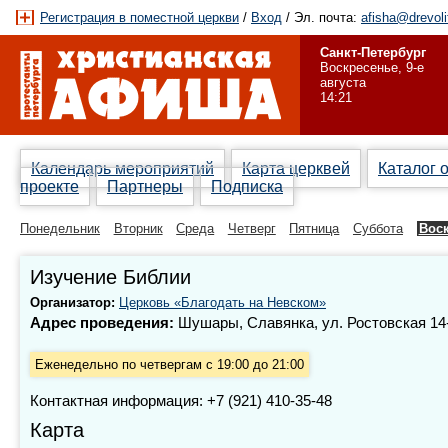
Регистрация в поместной церкви
/
Вход
/ Эл. почта:
afisha@drevoli
Санкт-Петербург
Воскресенье, 9-е
августа
14:21
Календарь мероприятий
Карта церквей
Каталог 
проекте
Партнеры
Подписка
Понедельник
Вторник
Среда
Четверг
Пятница
Суббота
Вос
Изучение Библии
Организатор:
Церковь «Благодать на Невском»
Адрес проведения:
Шушары, Славянка, ул. Ростовская 14
Еженедельно по четвергам с 19:00 до 21:00
Контактная информация: +7 (921) 410-35-48
Карта