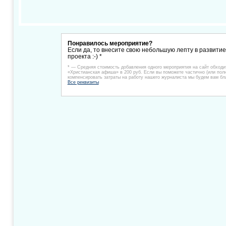
Понравилось мероприятие?
Если да, то внесите свою небольшую лепту в развити
проекта :-) *
* — Средняя стоимость добавления одного мероприятия на сайт обходи
«Христианская афиша» в 200 руб. Если вы поможете частично (или пол
компенсировать затраты на работу нашего журналиста мы будем вам бл
Все реквизиты