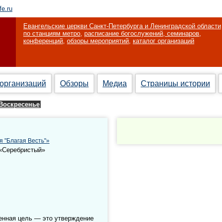
fe.ru
Евангельские церкви Санкт-Петербурга и Ленинградской области
по станциям метро
,
расписание богослужений, семинаров,
конференций
,
обзоры мероприятий
,
каталог организаций
 организаций
Обзоры
Медиа
Страницы истории
Воскресенье
я "Благая Весть"»
 «Серебристый»
венная цель — это утверждение