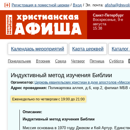
Регистрация в поместной церкви
/
Вход
/ Эл. почта:
afisha@drevoli
Санкт-Петербург
Воскресенье, 9-е
августа
15:38
Календарь мероприятий
Карта церквей
Каталог
Понедельник
Вторник
Среда
Четверг
Пятница
Суббота
Индуктивный метод изучения Библии
Организатор:
Церковь евангельских христиан в духе апостолов «Мисси
Адрес проведения:
Поликарпова аллея, д.6, кор.2, филиал МБВ
Еженедельно по четвергам с 19:00 до 21:00
Описание:
Индуктивный метод изучения Библии
Миссия основана в 1970 году Джеком и Кей Артур. Единст