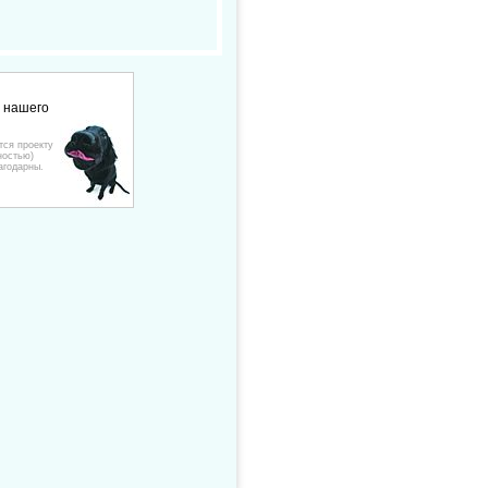
е нашего
тся проекту
ностью)
агодарны.