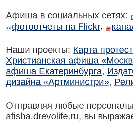
Афиша в социальных сетях:
,
фотоотчеты на Flickr
кана
Наши проекты:
Карта протес
Христианская афиша «Москв
афиша Екатеринбургa
,
Издат
дизайна «Артминистри»
,
Рел
Отправляя любые персональ
afisha.drevolife.ru, вы выраж