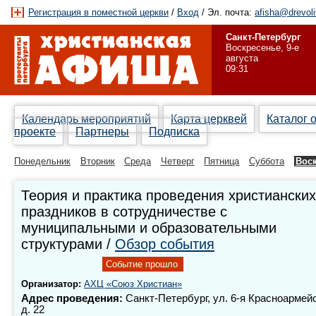
Регистрация в поместной церкви
/
Вход
/ Эл. почта:
afisha@drevoli
Санкт-Петербург
Воскресенье, 9-е
августа
09:31
Календарь мероприятий
Карта церквей
Каталог 
проекте
Партнеры
Подписка
Понедельник
Вторник
Среда
Четверг
Пятница
Суббота
Вос
Теория и практика проведения христианских
праздников в сотрудничестве с
муниципальными и образовательными
структурами /
Обзор события
Событие прошло
Организатор:
АХЦ «Союз Христиан»
Адрес проведения:
Санкт-Петербург, ул. 6-я Красноармей
д. 22