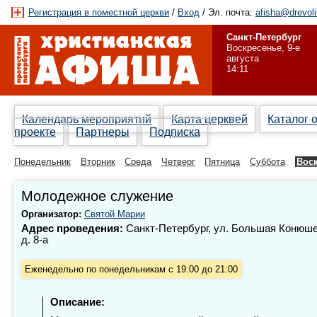
Регистрация в поместной церкви
/
Вход
/ Эл. почта:
afisha@drevoli
Санкт-Петербург
Воскресенье, 9-е
августа
14:11
Календарь мероприятий
Карта церквей
Каталог 
проекте
Партнеры
Подписка
Понедельник
Вторник
Среда
Четверг
Пятница
Суббота
Вос
Молодежное служение
Организатор:
Святой Марии
Адрес проведения:
Санкт-Петербург, ул. Большая Конюш
д.
8-а
Еженедельно по понедельникам с 19:00 до 21:00
Описание: