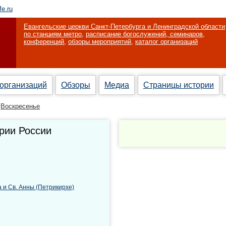
fe.ru
Евангельские церкви Санкт-Петербурга и Ленинградской области
по станциям метро
,
расписание богослужений, семинаров,
конференций
,
обзоры мероприятий
,
каталог организаций
 организаций
Обзоры
Медиа
Страницы истории
Воскресенье
рии России
 и Св. Анны (Петрикирхе)