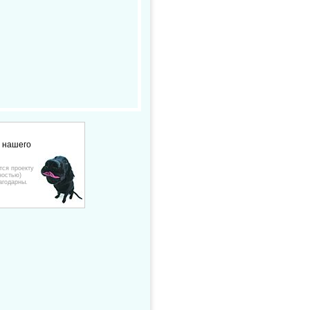
е нашего
тся проекту
ностью)
агодарны.