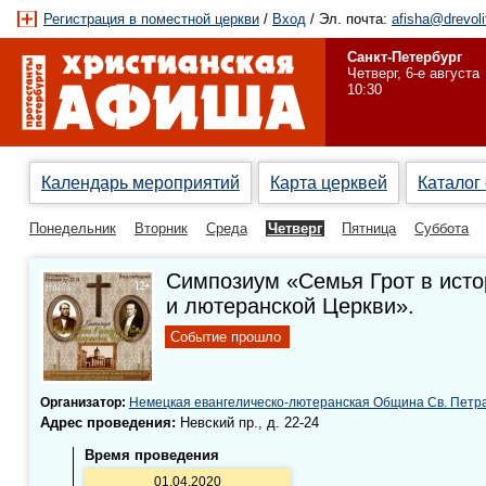
Регистрация в поместной церкви
/
Вход
/ Эл. почта:
afisha@drevoli
Санкт-Петербург
Четверг, 6-е августа
10:30
Календарь мероприятий
Карта церквей
Каталог
Понедельник
Вторник
Среда
Четверг
Пятница
Суббота
Симпозиум «Семья Грот в исто
и лютеранской Церкви».
Событие прошло
Организатор:
Немецкая евангелическо-лютеранская Община Св. Петра
Адрес проведения:
Невский пр., д. 22-24
Время проведения
01.04.2020