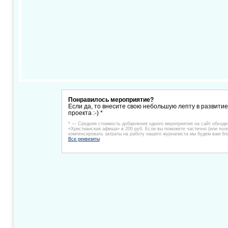
Понравилось мероприятие?
Если да, то внесите свою небольшую лепту в развити
проекта :-) *
* — Средняя стоимость добавления одного мероприятия на сайт обходи
«Христианская афиша» в 200 руб. Если вы поможете частично (или пол
компенсировать затраты на работу нашего журналиста мы будем вам бл
Все реквизиты