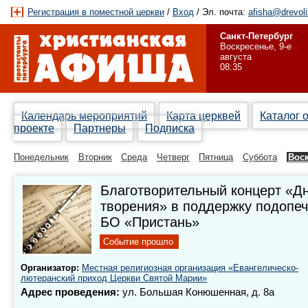
Регистрация в поместной церкви
/
Вход
/ Эл. почта:
afisha@drevoli
Санкт-Петербург
Воскресенье, 9-е
августа
08:35
Календарь мероприятий
Карта церквей
Каталог 
проекте
Партнеры
Подписка
Понедельник
Вторник
Среда
Четверг
Пятница
Суббота
Вос
Благотворительный концерт «Д
творения» в поддержку подопе
БО «Пристань»
Событие прошло
Организатор:
Местная религиозная организация «Евангелическо-
лютеранский приход Церкви Святой Марии»
Адрес проведения:
ул. Большая Конюшенная, д. 8а