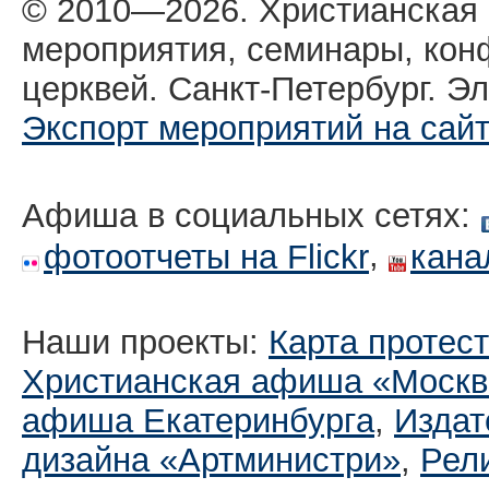
© 2010—2026. Христианская
мероприятия, семинары, кон
церквей. Санкт-Петербург. Эл
Экспорт мероприятий на сай
Афиша в социальных сетях:
,
фотоотчеты на Flickr
кана
Наши проекты:
Карта протес
Христианская афиша «Москв
афиша Екатеринбургa
,
Издат
дизайна «Артминистри»
,
Рел