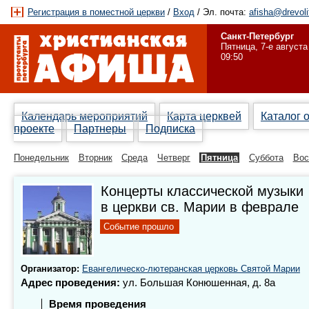
Регистрация в поместной церкви
/
Вход
/ Эл. почта:
afisha@drevoli
Санкт-Петербург
Пятница, 7-е августа
09:50
Календарь мероприятий
Карта церквей
Каталог 
проекте
Партнеры
Подписка
Понедельник
Вторник
Среда
Четверг
Пятница
Суббота
Вос
Концерты классической музыки
в церкви св. Марии в феврале
Событие прошло
Организатор:
Евангелическо-лютеранская церковь Святой Марии
Адрес проведения:
ул. Большая Конюшенная, д. 8а
Время проведения