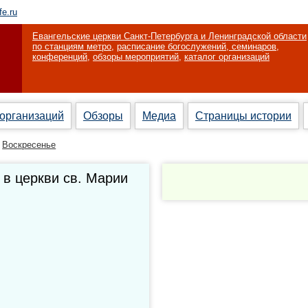
fe.ru
Евангельские церкви Санкт-Петербурга и Ленинградской области
по станциям метро
,
расписание богослужений, семинаров,
конференций
,
обзоры мероприятий
,
каталог организаций
 организаций
Обзоры
Медиа
Страницы истории
Воскресенье
 в церкви св. Марии