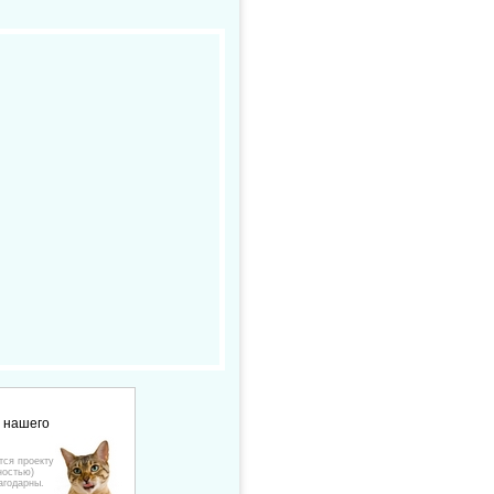
е нашего
тся проекту
ностью)
агодарны.