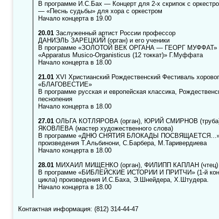
В программе И.С.Бах — Концерт для 2-х скрипок с оркестр
— «Песнь судьбы» для хора с оркестром
Начало концерта в 19.00
20.01
Заслуженный артист России профессор
ДАНИЭЛЬ ЗАРЕЦКИЙ (орган) и его ученики
В программе «ЗОЛОТОЙ ВЕК ОРГАНА — ГЕОРГ МУФФАТ»
«Apparatus Musico-Organisticus (12 токкат)» Г.Муффата
Начало концерта в 18.00
21.01
XVI Христианский Рождественский Фестиваль хоровог
«БЛАГОВЕСТИЕ»
В программе русская и европейская классика, Рождественс
песнопения
Начало концерта в 18.00
27.01
ОЛЬГА КОТЛЯРОВА (орган), ЮРИЙ СМИРНОВ (труба
ЯКОВЛЕВА (мастер художественного слова)
В программе «ДНЮ СНЯТИЯ БЛОКАДЫ ПОСВЯЩАЕТСЯ...
произведения Т.Альбинони, С.Барбера, М.Таривердиева
Начало концерта в 18.00
28.01
МИХАИЛ МИЩЕНКО (орган), ФИЛИПП КАПЛАН (чтец)
В программе «БИБЛЕЙСКИЕ ИСТОРИИ И ПРИТЧИ» (1-й кон
цикла) произведения И.С.Баха, Э.Шнейдера, Х.Штудера.
Начало концерта в 18.00
Контактная информация: (812) 314-44-47