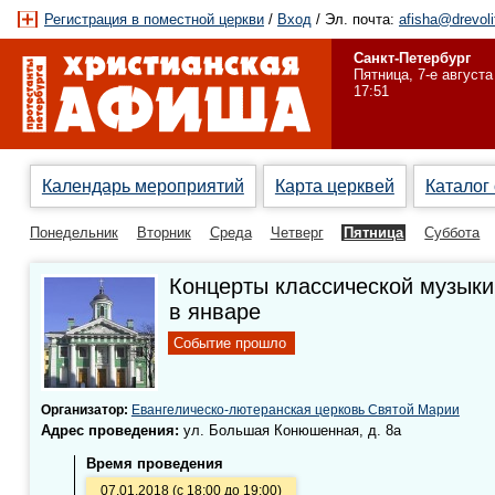
Регистрация в поместной церкви
/
Вход
/ Эл. почта:
afisha@drevoli
Санкт-Петербург
Пятница, 7-е августа
17:51
Календарь мероприятий
Карта церквей
Каталог
Понедельник
Вторник
Среда
Четверг
Пятница
Суббота
Концерты классической музыки
в январе
Событие прошло
Организатор:
Евангелическо-лютеранская церковь Святой Марии
Адрес проведения:
ул. Большая Конюшенная, д. 8а
Время проведения
07.01.2018 (с 18:00 до 19:00)