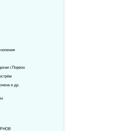
снопения
рхии г.Порвоо
рстрём
нена и др.
ры
ИРНОВ