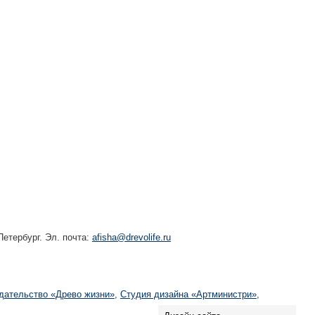
етербург. Эл. почта:
afisha@drevolife.ru
дательство «Древо жизни»
,
Студия дизайна «Артминистри»
,