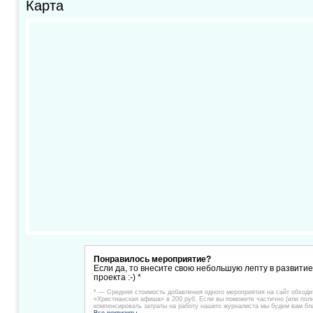
Карта
Понравилось мероприятие?
Если да, то внесите свою небольшую лепту в развити
проекта :-) *
* — Средняя стоимость добавления одного мероприятия на сайт обходи
«Христианская афиша» в 200 руб. Если вы поможете частично (или пол
компенсировать затраты на работу нашего журналиста мы будем вам бл