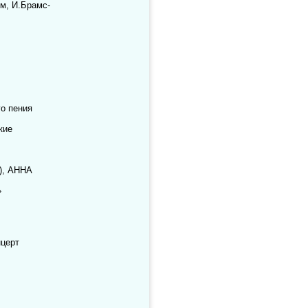
ом, И.Брамс-
о пения
кие
), АННА
»
церт