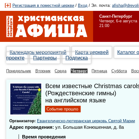
Регистрация в поместной церкви
/
Вход
/ Эл. почта:
afisha@drevoli
Санкт-Петербург
Четверг, 6-е августа
21:00
Календарь мероприятий
Карта церквей
Каталог 
проекте
Партнеры
Подписка
Понедельник
Вторник
Среда
Четверг
Пятница
Суббота
Вос
Всем известные Christmas carol
(Рождественские гимны)
на английском языке
Событие прошло
Организатор:
Евангелическо-лютеранская церковь Святой Марии
Адрес проведения:
ул. Большая Конюшенная, д. 8а
Время проведения