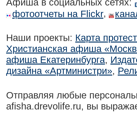
Афиша в социальных сетях:
,
фотоотчеты на Flickr
кана
Наши проекты:
Карта протес
Христианская афиша «Москв
афиша Екатеринбургa
,
Издат
дизайна «Артминистри»
,
Рел
Отправляя любые персональ
afisha.drevolife.ru, вы выраж