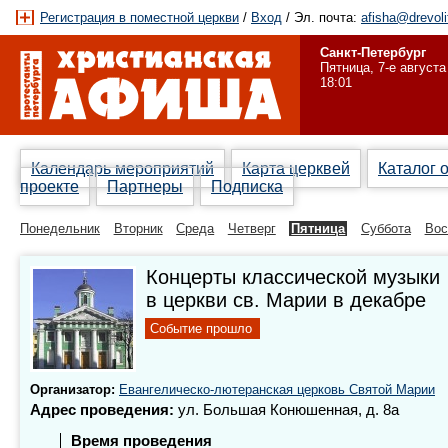
Регистрация в поместной церкви
/
Вход
/ Эл. почта:
afisha@drevoli
Санкт-Петербург
Пятница, 7-е августа
18:01
Календарь мероприятий
Карта церквей
Каталог 
проекте
Партнеры
Подписка
Понедельник
Вторник
Среда
Четверг
Пятница
Суббота
Вос
Концерты классической музыки
в церкви св. Марии в декабре
Событие прошло
Организатор:
Евангелическо-лютеранская церковь Святой Марии
Адрес проведения:
ул. Большая Конюшенная, д. 8а
Время проведения