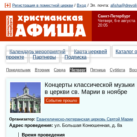
Регистрация в поместной церкви
/
Вход
/ Эл. почта:
afisha@drevoli
Санкт-Петербург
Четверг, 6-е августа
20:05
Календарь мероприятий
Карта церквей
Каталог 
проекте
Партнеры
Подписка
Понедельник
Вторник
Среда
Четверг
Пятница
Суббота
Вос
Концерты классической музыки
в церкви св. Марии в ноябре
Событие прошло
Организатор:
Евангелическо-лютеранская церковь Святой Марии
Адрес проведения:
ул. Большая Конюшенная, д. 8а
Время проведения