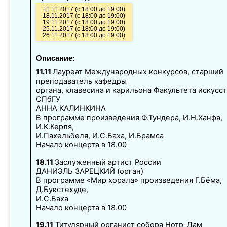
11.11.2017 (с 18:00 до 19:00)
18.11.2017 (с 18:00 до 19:00)
19.11.2017 (с 18:00 до 19:00)
25.11.2017 (с 18:00 до 19:00)
26.11.2017 (с 18:00 до 19:00)
Описание:
11.11
Лауреат Международных конкурсов, старший
преподаватель кафедры
органа, клавесина и карильона Факультета искусс
СПбГУ
АННА КАЛИНКИНА
В программе произведения Ф.Тундера, И.Н.Ханфа,
И.К.Керля,
И.Пахельбеля, И.С.Баха, И.Брамса
Начало концерта в 18.00
18.11
Заслуженный артист России
ДАНИЭЛЬ ЗАРЕЦКИЙ (орган)
В программе «Мир хорала» произведения Г.Бёма,
Д.Букстехуде,
И.С.Баха
Начало концерта в 18.00
19.11
Титулярный органист собора Нотр-Дам