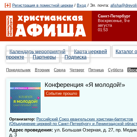
Регистрация в поместной церкви
/
Вход
/ Эл. почта:
afisha@drevoli
Санкт-Петербург
Воскресенье, 9-е
августа
01:53
Календарь мероприятий
Карта церквей
Каталог 
проекте
Партнеры
Подписка
Понедельник
Вторник
Среда
Четверг
Пятница
Суббота
Вос
Конференция «Я молодой!»
Событие прошло
Организатор:
Российский Союз евангельских христиан-баптистов
(Объединение церквей по Санкт-Петербургу и Ленинградской област
Адрес проведения:
ул. Большая Озерная, д. 27, пр. Медик
д. 3