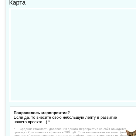
Карта
Понравилось мероприятие?
Если да, то внесите свою небольшую лепту в развитие
нашего проекта :-) *
* — Средняя стоимость добавления одного мероприятия на сайт обходится
проекту «Христианская афиша» в 200 руб. Если вы поможете частично (или
полностью) компенсировать затраты на работу нашего журналиста мы будем