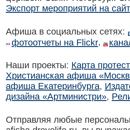
Экспорт мероприятий на сай
Афиша в социальных сетях:
,
фотоотчеты на Flickr
кана
Наши проекты:
Карта протес
Христианская афиша «Москв
афиша Екатеринбургa
,
Издат
дизайна «Артминистри»
,
Рел
Отправляя любые персональ