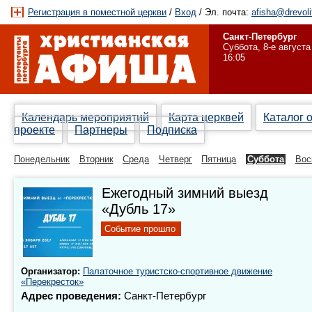
Регистрация в поместной церкви
/
Вход
/ Эл. почта:
afisha@drevoli
Санкт-Петербург
Суббота, 8-е августа
16:05
Календарь мероприятий
Карта церквей
Каталог 
проекте
Партнеры
Подписка
Понедельник
Вторник
Среда
Четверг
Пятница
Суббота
Вос
Ежегодный зимний выезд
«Дубль 17»
Событие прошло
Организатор:
Палаточное туристско-спортивное движение
«Перекресток»
Адрес проведения:
Санкт-Петербург