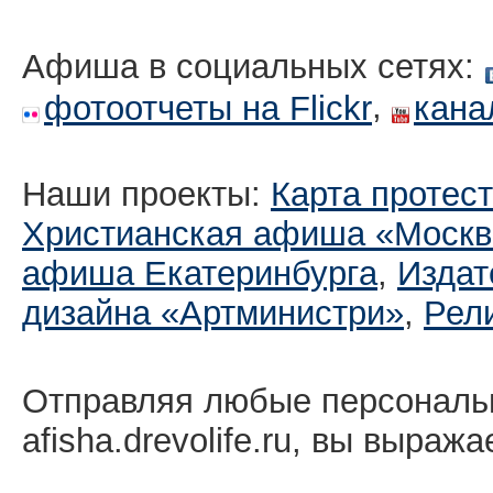
Афиша в социальных сетях:
,
фотоотчеты на Flickr
кана
Наши проекты:
Карта протес
Христианская афиша «Москв
афиша Екатеринбургa
,
Издат
дизайна «Артминистри»
,
Рел
Отправляя любые персональ
afisha.drevolife.ru, вы выраж