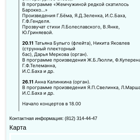
В программе «Жемчужиной редкой скатилось
Барокко...»
Произведения Г.Бёма, Я.Д.Зеленка, И.С.Баха,
Г.Ф.Генделя.
Прозвучат стихи Л.Болеславского, В.Янке,
Ю.Гриняевой.
20.11
Татьяна Булыго (флейта), Никита Яковлев
(струнный плекторный
бас), Дарья Меркова (орган).
В программе произведения Ж.Б.Люлли, Ф.Куперена
Г.Ф.Телеманна,
И.С.Баха и др.
26.11
Анна Калинкина (орган).
В программе произведения Я.П.Свелинка, Л.Марша
И.С.Баха и др.
Начало концертов в 18.00
Контактная информация: (812) 314-44-47
Карта