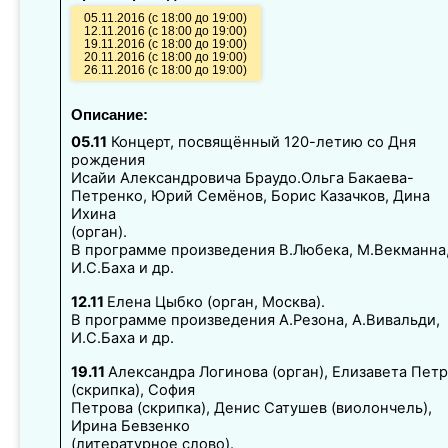
05.11.2016 (с 18:00 до 19:00)
12.11.2016 (с 18:00 до 19:00)
19.11.2016 (с 18:00 до 19:00)
20.11.2016 (с 18:00 до 19:00)
26.11.2016 (с 18:00 до 19:00)
Описание:
05.11
Концерт, посвящённый 120-летию со Дня
рождения
Исайи Александровича Браудо.Ольга Бакаева-
Петренко, Юрий Семёнов, Борис Казачков, Дина
Ихина
(орган).
В программе произведения В.Любека, М.Векманна
И.С.Баха и др.
12.11
Елена Цыбко (орган, Москва).
В программе произведения А.Резона, А.Вивальди,
И.С.Баха и др.
19.11
Александра Логинова (орган), Елизавета Пет
(скрипка), София
Петрова (скрипка), Денис Сатушев (виолончель),
Ирина Бевзенко
(литературное слово).