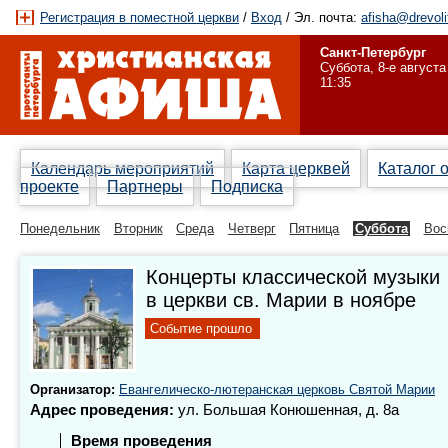
Регистрация в поместной церкви
/
Вход
/ Эл. почта:
afisha@drevoli
Санкт-Петербург
Суббота, 8-е августа
11:35
Календарь мероприятий
Карта церквей
Каталог 
проекте
Партнеры
Подписка
Понедельник
Вторник
Среда
Четверг
Пятница
Суббота
Вос
Концерты классической музыки
в церкви св. Марии в ноябре
Событие прошло
Организатор:
Евангелическо-лютеранская церковь Святой Марии
Адрес проведения:
ул. Большая Конюшенная, д. 8а
Время проведения