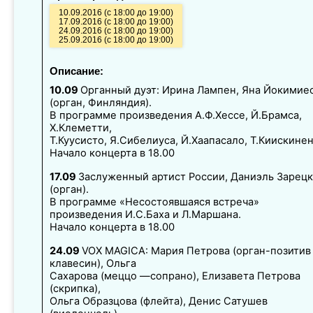
10.09.2016 (с 18:00 до 19:00)
17.09.2016 (с 18:00 до 19:00)
24.09.2016 (с 18:00 до 19:00)
25.09.2016 (с 18:00 до 19:00)
Описание:
10.09
Органный дуэт: Ирина Лампен, Яна Йокимие
(орган, Финляндия).
В программе произведения А.Ф.Хессе, Й.Брамса,
Х.Клеметти,
Т.Куусисто, Я.Сибелиуса, Й.Хаапасало, Т.Киискинен
Начало концерта в 18.00
17.09
Заслуженный артист России, Даниэль Зарец
(орган).
В программе «Несостоявшаяся встреча»
произведения И.С.Баха и Л.Маршана.
Начало концерта в 18.00
24.09
VOX MAGICA: Мария Петрова (орган-позитив 
клавесин), Ольга
Сахарова (меццо —сопрано), Елизавета Петрова
(скрипка),
Ольга Образцова (флейта), Денис Сатушев