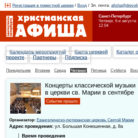
Регистрация в поместной церкви
/
Вход
/ Эл. почта:
afisha@drevoli
Санкт-Петербург
Четверг, 6-е августа
12:04
Календарь мероприятий
Карта церквей
Каталог 
проекте
Партнеры
Подписка
Понедельник
Вторник
Среда
Четверг
Пятница
Суббота
Вос
Концерты классической музыки
в церкви св. Марии в сентябре
Событие прошло
Организатор:
Евангелическо-лютеранская церковь Святой Марии
Адрес проведения:
ул. Большая Конюшенная, д. 8а
Время проведения