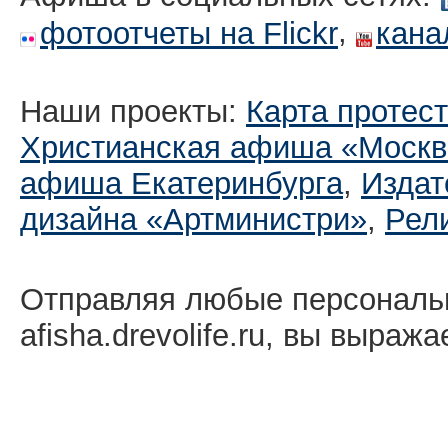
,
фотоотчеты на Flickr
кана
Наши проекты:
Карта протес
Христианская афиша «Москв
афиша Екатеринбургa
,
Издат
дизайна «Артминистри»
,
Рел
Отправляя любые персональ
afisha.drevolife.ru, вы выраж