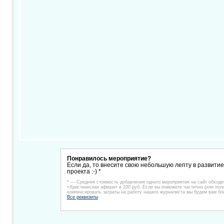
Понравилось мероприятие?
Если да, то внесите свою небольшую лепту в развити
проекта :-) *
* — Средняя стоимость добавления одного мероприятия на сайт обходи
«Христианская афиша» в 200 руб. Если вы поможете частично (или пол
компенсировать затраты на работу нашего журналиста мы будем вам бл
Все реквизиты