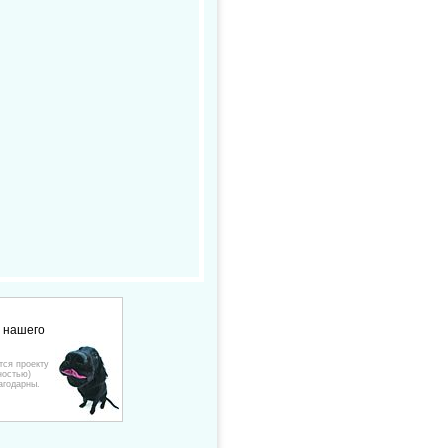
е нашего
тся проекту
ностью)
агодарны.