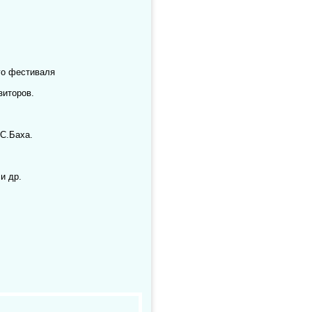
го фестиваля
зиторов.
С.Баха.
и др.