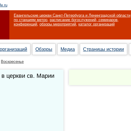
fe.ru
Евангельские церкви Санкт-Петербурга и Ленинградской области
по станциям метро
,
расписание богослужений, семинаров,
конференций
,
обзоры мероприятий
,
каталог организаций
 организаций
Обзоры
Медиа
Страницы истории
Воскресенье
 в церкви св. Марии