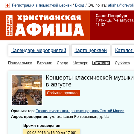
Регистрация в поместной церкви
/
Вход
/ Эл. почта:
afisha@drevoli
Санкт-Петербург
Пятница, 7-е августа
11:32
Календарь мероприятий
Карта церквей
Каталог
Понедельник
Вторник
Среда
Четверг
Пятница
Суббота
Концерты классической музыки
в августе
Событие прошло
Организатор:
Евангелическо-лютеранская церковь Святой Марии
Адрес проведения:
ул. Большая Конюшенная, д. 8а
Время проведения
09.08.2016 (с 16:00 до 17:00)