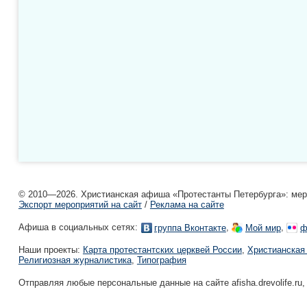
© 2010—2026. Христианская афиша «Протестанты Петербурга»: мероп
Экспорт мероприятий на сайт
/
Реклама на сайте
Афиша в социальных сетях:
,
,
группа Вконтакте
Мой мир
ф
Наши проекты:
Карта протестантских церквей России
,
Христианская
Религиозная журналистика
,
Типография
Отправляя любые персональные данные на сайте afisha.drevolife.ru,